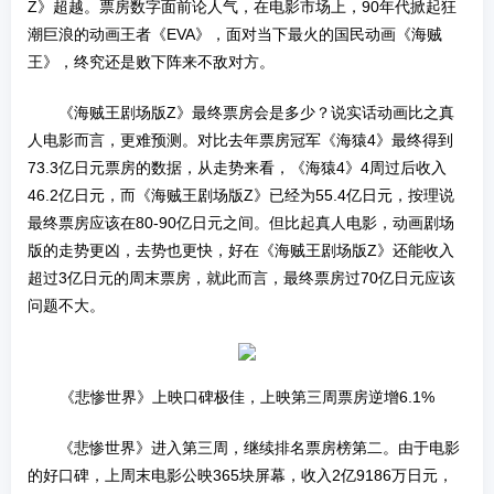
Z》超越。票房数字面前论人气，在电影市场上，90年代掀起狂
潮巨浪的动画王者《EVA》，面对当下最火的国民动画《海贼
王》，终究还是败下阵来不敌对方。
《海贼王剧场版Z》最终票房会是多少？说实话动画比之真
人电影而言，更难预测。对比去年票房冠军《海猿4》最终得到
73.3亿日元票房的数据，从走势来看，《海猿4》4周过后收入
46.2亿日元，而《海贼王剧场版Z》已经为55.4亿日元，按理说
最终票房应该在80-90亿日元之间。但比起真人电影，动画剧场
版的走势更凶，去势也更快，好在《海贼王剧场版Z》还能收入
超过3亿日元的周末票房，就此而言，最终票房过70亿日元应该
问题不大。
《悲惨世界》上映口碑极佳，上映第三周票房逆增6.1%
《悲惨世界》进入第三周，继续排名票房榜第二。由于电影
的好口碑，上周末电影公映365块屏幕，收入2亿9186万日元，