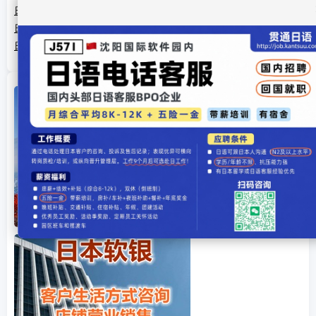
日本票房:"海贼王Z"十天破30亿 "悲惨世界"获赞
日本票房:海贼王刷新EVA纪录 开画票房影史第二
日本票房：《全职猎人》夺冠 动画年揭开序幕