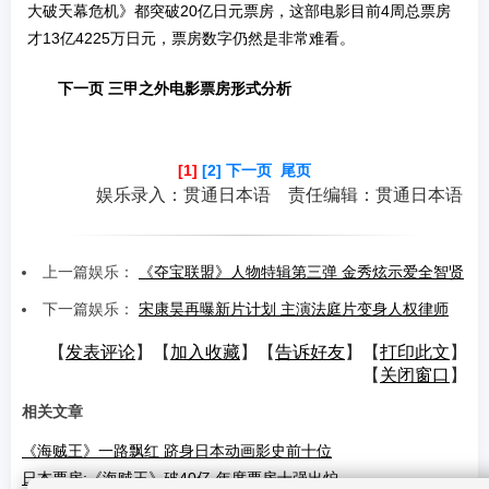
大破天幕危机》都突破20亿日元票房，这部电影目前4周总票房
才13亿4225万日元，票房数字仍然是非常难看。
下一页 三甲之外电影票房形式分析
[1]
[2]
下一页
尾页
娱乐录入：贯通日本语 责任编辑：贯通日本语
上一篇娱乐：
《夺宝联盟》人物特辑第三弹 金秀炫示爱全智贤
下一篇娱乐：
宋康昊再曝新片计划 主演法庭片变身人权律师
【
发表评论
】【
加入收藏
】【
告诉好友
】【
打印此文
】
【
关闭窗口
】
相关文章
《海贼王》一路飘红 跻身日本动画影史前十位
日本票房:《海贼王》破40亿 年度票房十强出炉