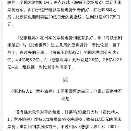
较前一个周末逆增6.1%，差点超越《海贼王剧场版Z》拿到周末
票房冠军。而由于这部电影票房走势出奇的好，在公映3周之
后，总票房也顺利突破20亿日元的卖座线，达到21亿4577万日
元。
《悲惨世界》在日本的票房走势到底有多好，拿《海贼王剧
场版Z》与《悲惨世界》过去几周的票房进行一番比较就一目了
然了。在过去的三周，《海贼王剧场版Z》的周末票房分别为7
亿、4.4亿与3.2亿，而《悲惨世界》则分别是2.9亿、2.5亿和2.9
亿--这一组数据一对比就非常清楚了。
《霍比特人1：意外旅程》上周重回票房前三，但累计票房并不
理想
没有强大竞争对手的角逐，好莱坞3D魔幻大片《霍比特人
1：意外旅程》维持871块屏幕的公映规模，收获1亿日元的周末
票房，重新回到票房榜前三。不过相比《悲惨世界》和《007：