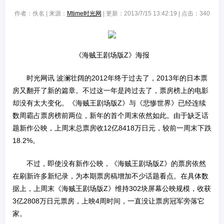
作者：佚名 | 来源：
Mtime时光网
| 更新：2013/7/15 13:42:19 | 点击：
340
《海贼王剧场版Z》海报
时光网讯 波澜壮阔的2012年终于过去了，2013年的日本票
房又翻开了新的篇章。不过这一年是跨过去了，票房榜上的电影
却没有太大变化。《海贼王剧场版Z》与《悲惨世界》已经连续
数周霸占票房榜前两位，新年的首个周末依然如此。由于缺乏话
题新作公映，上周末总票房收12亿8418万日元，较前一周末下跌
18.2%。
不过，即使没有新作公映，《海贼王剧场版Z》的票房依然
在刷新许多新纪录，为本期票房稿增加不少话题看点。在具体数
据上，上周末《海贼王剧场版Z》维持302块屏幕公映规模，收获
3亿2808万日元票房，上映4周时间，一直没让票房冠军旁落它
家。