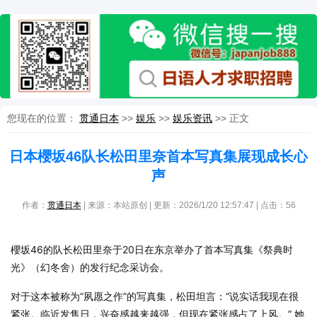
您现在的位置：
贯通日本
>>
娱乐
>>
娱乐资讯
>> 正文
日本櫻坂46队长松田里奈首本写真集展现成长心
声
作者：
贯通日本
| 来源：本站原创 | 更新：2026/1/20 12:57:47 | 点击：
56
櫻坂46的队长松田里奈于20日在东京举办了首本写真集《祭典时
光》（幻冬舍）的发行纪念采访会。
对于这本被称为“夙愿之作”的写真集，松田坦言：“说实话我现在很
紧张。临近发售日，兴奋感越来越强，但现在紧张感占了上风。” 她