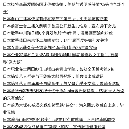
日本模特森高爱晒韩国迷你裙街拍，美腿与透明感获赞“街头也气场全
开”
日本自由主播本仮屋莉娜在家产下第三胎，丈夫参与剪脐带
日本前富士台主播久慈晓子首度公开新生儿性别，宣布诞下女儿
日本歌手中川翔子晒8个月双胞胎“争妈”照，温馨画面治愈粉丝
日本歌手倖田来未怀二胎晒食欲，14年后再度妊娠引发关注
日本女星后藤久美子结束与F1车手阿莱西25年事实婚
日本企业家岸谷兰丸谈AI对职业影响时自曝“最喜欢女主播”，被笑
称“像大叔”
日本职业雀士冈田纱佳自曝出身青山学院，曾获全国模考第6名
日本搞笑艺人哲夫与玉袋筋太郎再登场，即兴演出成话题
日本搞笑艺人黑泽和子自曝童年：与父母几乎不交流，曾躺着吃饭
日本放送作家野野村友纪子忆千原Junior曾严厉指教，感慨“无人敢说
的只有他说”
日本前乃木坂46成员久保史绪里谈“转变”：为入团15岁独自上京，毕
业无憾
日本演员山田杏奈谈“转变”：现在12点前就睡，不再吃油腻肉类
日本AKB48四位成员推广“新表飞鸣S”，宣传肠道健康知识