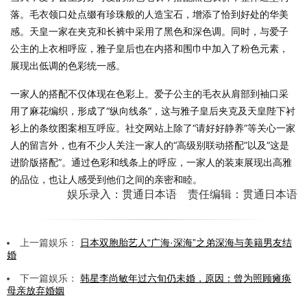
落。毛衣领口处点缀有珍珠般的人造宝石，增添了恰到好处的华美
感。天皇一家在夹克和长裤中采用了黑色和深色调。同时，与爱子
公主的上衣相呼应，雅子皇后也在内搭和围巾中加入了粉色元素，
展现出低调的色彩统一感。
一家人的搭配不仅体现在色彩上。爱子公主的毛衣从肩部到袖口采
用了麻花编织，形成了“纵向线条”，这与雅子皇后夹克及天皇陛下衬
衫上的条纹图案相互呼应。社交网站上除了“请好好静养”等关心一家
人的留言外，也有不少人关注一家人的“高级别联动搭配”以及“这是
进阶版搭配”。通过色彩和线条上的呼应，一家人的装束展现出高雅
的品位，也让人感受到他们之间的亲密和睦。
娱乐录入：贯通日本语 责任编辑：贯通日本语
上一篇娱乐：
日本双胞胎艺人“广海·深海”之弟深海与美籍男友结
婚
下一篇娱乐：
韩星李尚敏年过六旬仍未婚，原因：曾为照顾瘫痪
母亲放弃婚姻