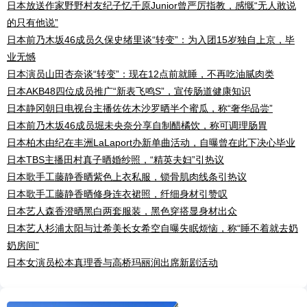
日本放送作家野野村友纪子忆千原Junior曾严厉指教，感慨“无人敢说
的只有他说”
日本前乃木坂46成员久保史绪里谈“转变”：为入团15岁独自上京，毕
业无憾
日本演员山田杏奈谈“转变”：现在12点前就睡，不再吃油腻肉类
日本AKB48四位成员推广“新表飞鸣S”，宣传肠道健康知识
日本静冈朝日电视台主播佐佐木沙罗晒半个蜜瓜，称“奢华品尝”
日本前乃木坂46成员堀未央奈分享自制醋橘饮，称可调理肠胃
日本柏木由纪在丰洲LaLaport办新单曲活动，自曝曾在此下决心毕业
日本TBS主播田村真子晒婚纱照，“精英夫妇”引热议
日本歌手工藤静香晒紫色上衣私服，锁骨肌肉线条引热议
日本歌手工藤静香晒修身连衣裙照，纤细身材引赞叹
日本艺人森香澄晒黑白两套服装，黑色穿搭显身材出众
日本艺人杉浦太阳与辻希美长女希空自曝失眠烦恼，称“睡不着就去奶
奶房间”
日本女演员松本真理香与高桥玛丽润出席新剧活动