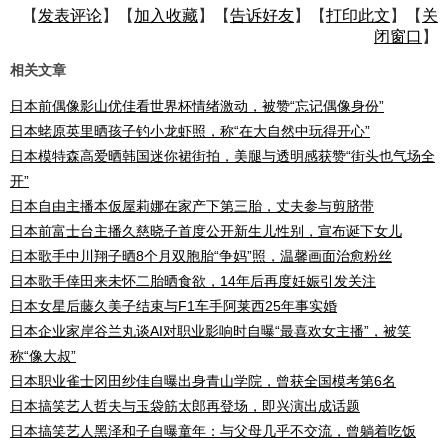
【
发表评论
】【
加入收藏
】【
告诉好友
】【
打印此文
】【
关
闭窗口
】
相关文章
日本前偶像影山优佳看世界杯情绪激动，被赞“忘记偶像身份”
日本蛯原英里晒孩子钓小龙虾照，称“在大自然中玩得开心”
日本模特森高爱晒韩国迷你裙街拍，美腿与透明感获赞“街头也气场全
开”
日本自由主播本仮屋莉娜在家产下第三胎，丈夫参与剪脐带
日本前富士台主播久慈晓子首度公开新生儿性别，宣布诞下女儿
日本歌手中川翔子晒8个月双胞胎“争妈”照，温馨画面治愈粉丝
日本歌手倖田来未怀二胎晒食欲，14年后再度妊娠引发关注
日本女星后藤久美子结束与F1车手阿莱西25年事实婚
日本企业家岸谷兰丸谈AI对职业影响时自曝“最喜欢女主播”，被笑
称“像大叔”
日本职业雀士冈田纱佳自曝出身青山学院，曾获全国模考第6名
日本搞笑艺人哲夫与玉袋筋太郎再登场，即兴演出成话题
日本搞笑艺人黑泽和子自曝童年：与父母几乎不交流，曾躺着吃饭