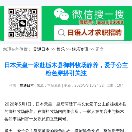
您现在的位置：
贯通日本
>>
娱乐
>>
娱乐资讯
>> 正文
日本天皇一家赴栃木县御料牧场静养，爱子公主
粉色穿搭引关注
作者：
贯通日本
| 来源：本站原创 | 更新：2026/5/8 10:24:32 | 点击：
107
2026年5月1日，日本天皇、皇后两陛下与长女爱子公主前往栃木县
的御料牧场静养。在御料牧场内的集会所，一家人在笑容中与栃木
县知事福田富一及职员们互致问候。
当天，爱子公主身穿可爱的粉色毛衣，搭配黑色长裤，整体造型利