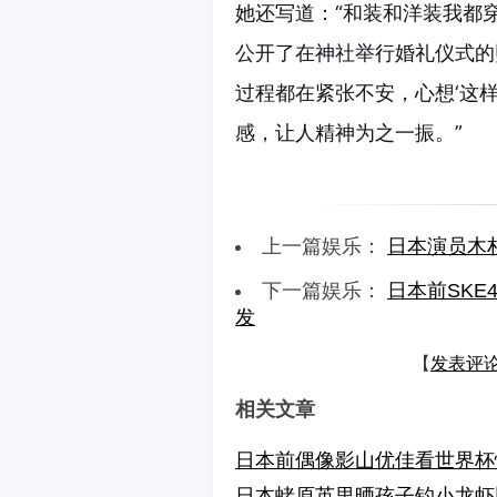
她还写道：“和装和洋装我都
公开了在神社举行婚礼仪式的
过程都在紧张不安，心想‘这
感，让人精神为之一振。”
上一篇娱乐：
日本演员木
下一篇娱乐：
日本前SK
发
【
发表评
相关文章
日本前偶像影山优佳看世界杯
日本蛯原英里晒孩子钓小龙虾