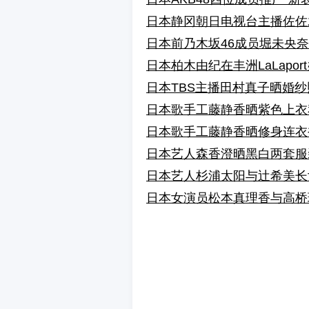
日本静冈朝日电视台主播佐佐
日本前乃木坂46成员堀未央
日本柏木由纪在丰洲LaLap
日本TBS主播田村真子晒婚纱
日本歌手工藤静香晒紫色上衣
日本歌手工藤静香晒修身连衣
日本艺人森香澄晒黑白两套服
日本艺人杉浦太阳与辻希美长
日本女演员松本真理香与高桥