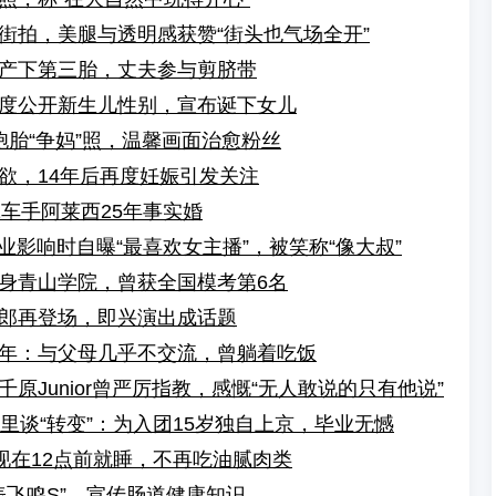
街拍，美腿与透明感获赞“街头也气场全开”
产下第三胎，丈夫参与剪脐带
度公开新生儿性别，宣布诞下女儿
胞胎“争妈”照，温馨画面治愈粉丝
欲，14年后再度妊娠引发关注
车手阿莱西25年事实婚
业影响时自曝“最喜欢女主播”，被笑称“像大叔”
身青山学院，曾获全国模考第6名
郎再登场，即兴演出成话题
年：与父母几乎不交流，曾躺着吃饭
原Junior曾严厉指教，感慨“无人敢说的只有他说”
里谈“转变”：为入团15岁独自上京，毕业无憾
现在12点前就睡，不再吃油腻肉类
新表飞鸣S”，宣传肠道健康知识