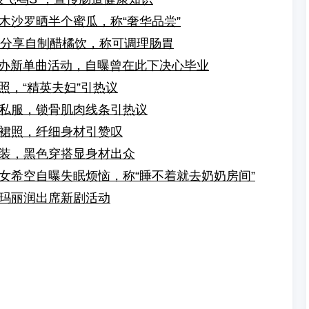
木沙罗晒半个蜜瓜，称“奢华品尝”
奈分享自制醋橘饮，称可调理肠胃
ort办新单曲活动，自曝曾在此下决心毕业
照，“精英夫妇”引热议
私服，锁骨肌肉线条引热议
裙照，纤细身材引赞叹
装，黑色穿搭显身材出众
女希空自曝失眠烦恼，称“睡不着就去奶奶房间”
玛丽润出席新剧活动