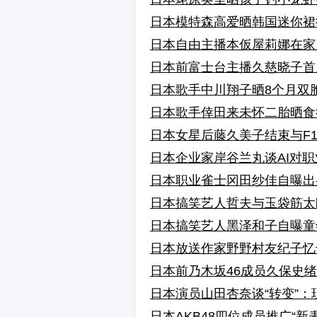
日本模特森高爱晒韩国迷你裙
日本自由主播本仮屋莉娜在家
日本前富士台主播久慈晓子首
日本歌手中川翔子晒8个月双
日本歌手倖田来未怀二胎晒食
日本女星后藤久美子结束与F1
日本企业家岸谷兰丸谈AI对职
日本职业雀士冈田纱佳自曝出
日本搞笑艺人哲夫与玉袋筋太
日本搞笑艺人黑泽和子自曝童
日本放送作家野野村友纪子忆千
日本前乃木坂46成员久保史绪
日本演员山田杏奈谈“转变”：
日本AKB48四位成员推广“