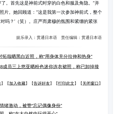
穿了。首先这是神前式时穿的白色和服及角隐。”并
照片。她回顾道：“这是我第一次参加神前式，整个
样对吗？’（笑）。庄严而肃穆的氛围和紧绷的紧张
娱乐录入：贯通日本语 责任编辑：贯通日本语
村拓哉晒黑白近照，称“用身体充分拉伸和热身”
E48成员三上悠亚晒粉色迷你连衣裙照，称已卸掉接
论
】【
加入收藏
】【
告诉好友
】【
打印此文
】【
关闭窗口
】
情绪激动，被赞“忘记偶像身份”
照，称“在大自然中玩得开心”