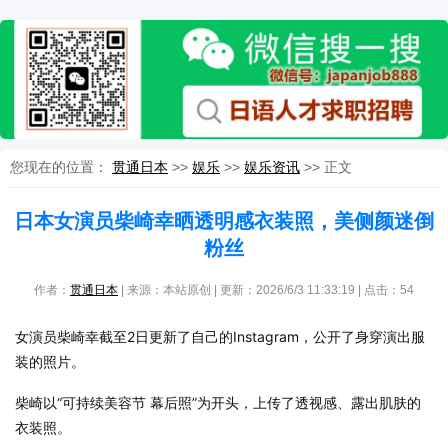
您现在的位置：
贯通日本
>>
娱乐
>>
娱乐资讯
>> 正文
日本女演员柴崎幸晒透明感衣装照，美侧颜迷倒
粉丝
作者：
贯通日本
| 来源：本站原创 | 更新：2026/6/3 11:33:19 | 点击：
54
女演员柴崎幸截至2日更新了自己的Instagram，公开了身穿演出服
装的照片。
柴崎以“可持续美容节 幕后照”为开头，上传了透视感、露出肌肤的
衣装照。