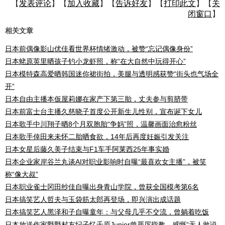
【
发表评论
】【
加入收藏
】【
告诉好友
】【
打印此文
】【
关
闭窗口
】
相关文章
日本前偶像影山优佳看世界杯情绪激动，被赞“忘记偶像身份”
日本蛯原英里晒孩子钓小龙虾照，称“在大自然中玩得开心”
日本模特森高爱晒韩国迷你裙街拍，美腿与透明感获赞“街头也气场全
开”
日本自由主播本仮屋莉娜在家产下第三胎，丈夫参与剪脐带
日本前富士台主播久慈晓子首度公开新生儿性别，宣布诞下女儿
日本歌手中川翔子晒8个月双胞胎“争妈”照，温馨画面治愈粉丝
日本歌手倖田来未怀二胎晒食欲，14年后再度妊娠引发关注
日本女星后藤久美子结束与F1车手阿莱西25年事实婚
日本企业家岸谷兰丸谈AI对职业影响时自曝“最喜欢女主播”，被笑
称“像大叔”
日本职业雀士冈田纱佳自曝出身青山学院，曾获全国模考第6名
日本搞笑艺人哲夫与玉袋筋太郎再登场，即兴演出成话题
日本搞笑艺人黑泽和子自曝童年：与父母几乎不交流，曾躺着吃饭
日本放送作家野野村友纪子忆千原Junior曾严厉指教，感慨“无人敢说