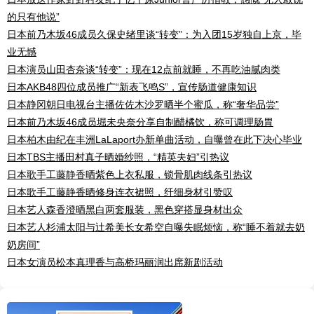
的只有他说”
日本前乃木坂46成员久保史绪里谈“转变”：为入团15岁独自上京，毕
业无憾
日本演员山田杏奈谈“转变”：现在12点前就睡，不再吃油腻肉类
日本AKB48四位成员推广“新表飞鸣S”，宣传肠道健康知识
日本静冈朝日电视台主播佐佐木沙罗晒半个蜜瓜，称“奢华品尝”
日本前乃木坂46成员堀未央奈分享自制醋橘饮，称可调理肠胃
日本柏木由纪在丰洲LaLaport办新单曲活动，自曝曾在此下决心毕业
日本TBS主播田村真子晒婚纱照，“精英夫妇”引热议
日本歌手工藤静香晒紫色上衣私服，锁骨肌肉线条引热议
日本歌手工藤静香晒修身连衣裙照，纤细身材引赞叹
日本艺人森香澄晒黑白两套服装，黑色穿搭显身材出众
日本艺人杉浦太阳与辻希美长女希空自曝失眠烦恼，称“睡不着就去奶
奶房间”
日本女演员松本真理香与高桥玛丽润出席新剧活动