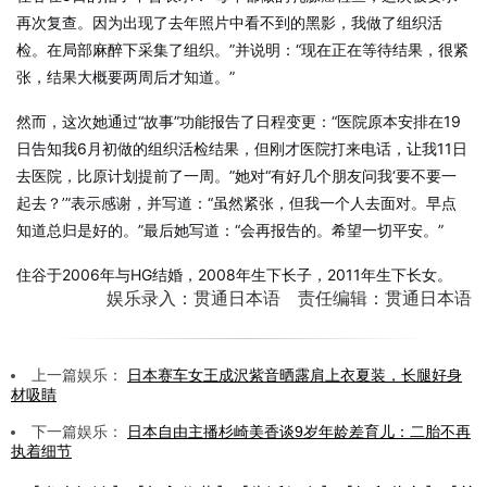
再次复查。因为出现了去年照片中看不到的黑影，我做了组织活
检。在局部麻醉下采集了组织。”并说明：“现在正在等待结果，很紧
张，结果大概要两周后才知道。”
然而，这次她通过“故事”功能报告了日程变更：“医院原本安排在19
日告知我6月初做的组织活检结果，但刚才医院打来电话，让我11日
去医院，比原计划提前了一周。”她对“有好几个朋友问我‘要不要一
起去？’”表示感谢，并写道：“虽然紧张，但我一个人去面对。早点
知道总归是好的。”最后她写道：“会再报告的。希望一切平安。”
住谷于2006年与HG结婚，2008年生下长子，2011年生下长女。
娱乐录入：贯通日本语 责任编辑：贯通日本语
上一篇娱乐：
日本赛车女王成沢紫音晒露肩上衣夏装，长腿好身
材吸睛
下一篇娱乐：
日本自由主播杉崎美香谈9岁年龄差育儿：二胎不再
执着细节