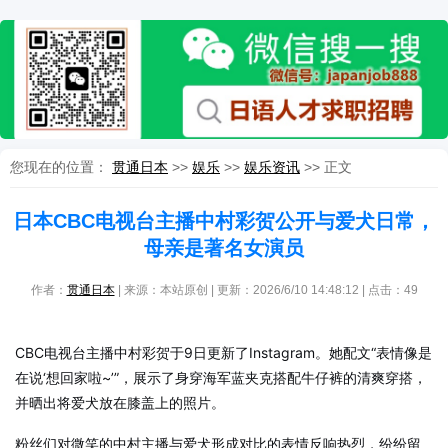
您现在的位置：
贯通日本
>>
娱乐
>>
娱乐资讯
>> 正文
日本CBC电视台主播中村彩贺公开与爱犬日常，
母亲是著名女演员
作者：
贯通日本
| 来源：本站原创 | 更新：2026/6/10 14:48:12 | 点击：
49
CBC电视台主播中村彩贺于9日更新了Instagram。她配文“表情像是
在说‘想回家啦~’”，展示了身穿海军蓝夹克搭配牛仔裤的清爽穿搭，
并晒出将爱犬放在膝盖上的照片。
粉丝们对微笑的中村主播与爱犬形成对比的表情反响热烈，纷纷留