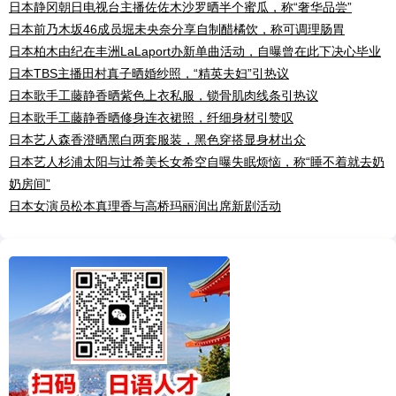
日本静冈朝日电视台主播佐佐木沙罗晒半个蜜瓜，称“奢华品尝”
日本前乃木坂46成员堀未央奈分享自制醋橘饮，称可调理肠胃
日本柏木由纪在丰洲LaLaport办新单曲活动，自曝曾在此下决心毕业
日本TBS主播田村真子晒婚纱照，“精英夫妇”引热议
日本歌手工藤静香晒紫色上衣私服，锁骨肌肉线条引热议
日本歌手工藤静香晒修身连衣裙照，纤细身材引赞叹
日本艺人森香澄晒黑白两套服装，黑色穿搭显身材出众
日本艺人杉浦太阳与辻希美长女希空自曝失眠烦恼，称“睡不着就去奶
奶房间”
日本女演员松本真理香与高桥玛丽润出席新剧活动