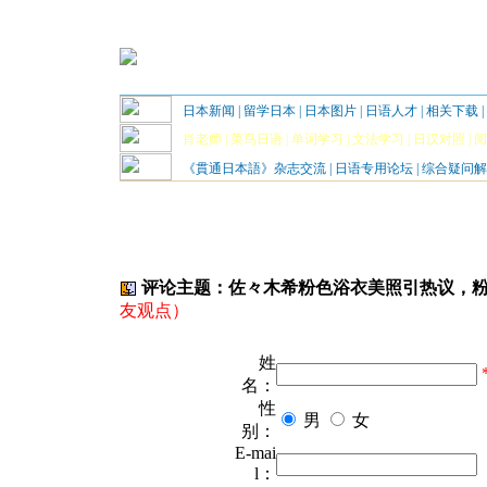
日本新闻
|
留学日本
|
日本图片
|
日语人才
|
相关下载
|
肖老师
|
菜鸟日语
|
单词学习
|
文法学习
|
日汉对照
|
阅
《貫通日本語》杂志交流
|
日语专用论坛
|
综合疑问解
评论主题：佐々木希粉色浴衣美照引热议，粉丝
友观点）
姓
名：
性
男
女
别：
E-mai
l：