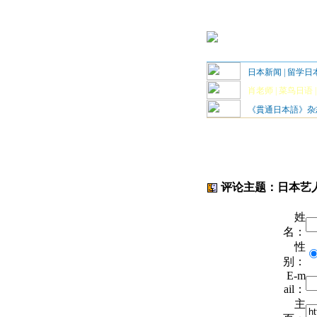
日本新闻
|
留学日
肖老师
|
菜鸟日语
《貫通日本語》杂
评论主题：日本艺
姓
名：
性
别：
E-m
ail：
主