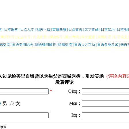
本
|
日本图片
|
日语人才
|
相关下载
|
贯通商城
|
日企黄页
|
文学作品
|
日本娱乐
|
日本相
|
单词学习
|
文法学习
|
日汉对照
|
阅读练习
|
能力考试
|
杂文鉴赏
|
实用日语
|
日语论文
志交流
|
日语专用论坛
|
综合疑问解答
|
情感交流
|
日语人才互动
|
日语各类考试
|
来自
人边见绘美里自曝曾以为生父是西城秀树，引发笑场
（评论内容
发表评论
*
Oicq：
Msn：
男
女
Icq：