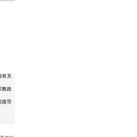
项有关
宗教政
间接导