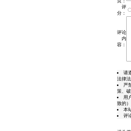
页：
评
分：
评论
内
容：
请
法律法
严
策、破
用
致的）
本
评