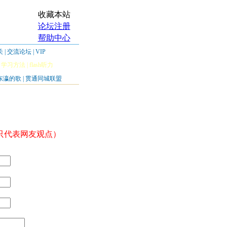
收藏本站
论坛注册
帮助中心
关
|
交流论坛
|
VIP
|
学习方法
|
flash听力
东瀛的歌
|
贯通同城联盟
只代表网友观点）