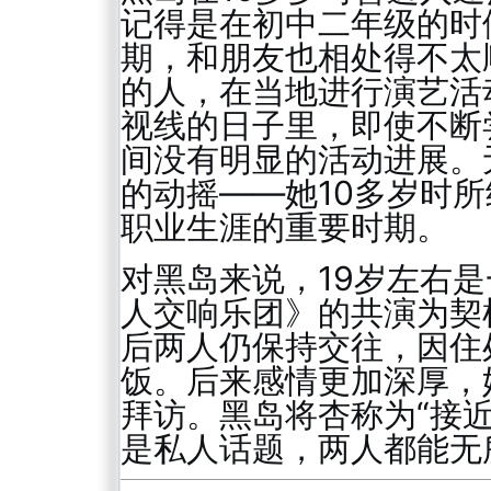
记得是在初中二年级的时
期，和朋友也相处得不太
的人，在当地进行演艺活
视线的日子里，即使不断
间没有明显的活动进展。
的动摇——她10多岁时
职业生涯的重要时期。
对黑岛来说，19岁左右
人交响乐团》的共演为契
后两人仍保持交往，因住
饭。后来感情更加深厚，
拜访。黑岛将杏称为“接
是私人话题，两人都能无