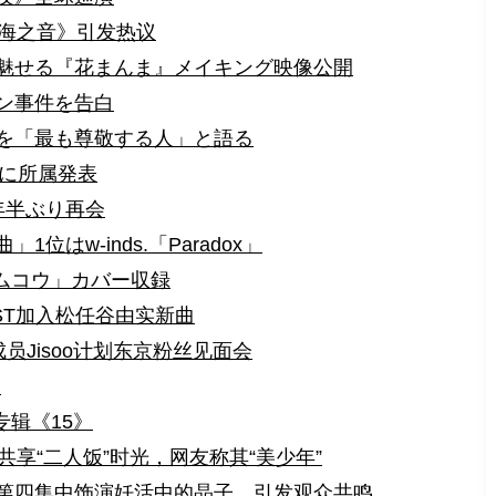
《海之音》引发热议
魅せる『花まんま』メイキング映像公開
ン事件を告白
を「最も尊敬する人」と語る
Tに所属発表
年半ぶり再会
位はw-inds.「Paradox」
ノムコウ」カバー収録
ST加入松任谷由实新曲
成员Jisoo计划东京粉丝见面会
》
专辑《15》
共享“二人饭”时光，网友称其“美少年”
第四集中饰演妊活中的晶子，引发观众共鸣