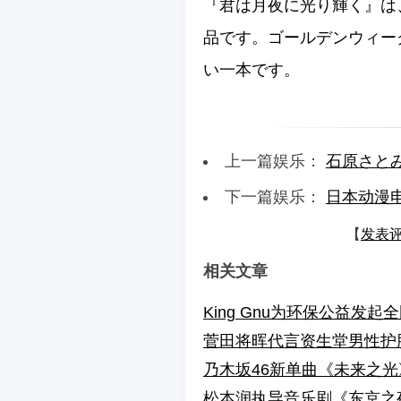
『君は月夜に光り輝く』は
品です。
ゴールデンウィー
い一本です。
上一篇娱乐：
石原さと
下一篇娱乐：
日本动漫
【
发表
相关文章
King Gnu为环保公益发起
菅田将晖代言资生堂男性护
乃木坂46新单曲《未来之
松本润执导音乐剧《东京之