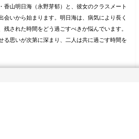
・香山明日海（永野芽郁）と、彼女のクラスメート
出会いから始まります。
明日海は、病気により長く
、残された時間をどう過ごすべきか悩んでいます。
せる思いが次第に深まり、二人は共に過ごす時間を
がらも、命の尊さや人との絆の大切さを描いてお
えます。
特に、明日海が岡田に向けて「生きて」と
客の涙を誘いました。
臓をたべたい』などでも知られ、感情豊かな演出に