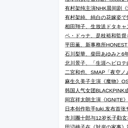
有村架纯主演NHK晨间剧
有村架純、純白の花嫁姿で
相田翔子、生放送ドタキャ
ペ・ドゥナ、是枝裕和監督
平田薫、新事務所HONES
石川梨華、柴田あゆみと6
北川景子、「生涯ヘビロテ曲」1
二宮和也、SMAP「夜空
麻生久美子主演《魔物》O
韩国人气女团BLACKPINK
间宫祥太朗主演《IGNITE
日本创作歌手tuki.发布首张
市川團十郎与12岁长子勸玄
田辺桃子在《対岸の家事》