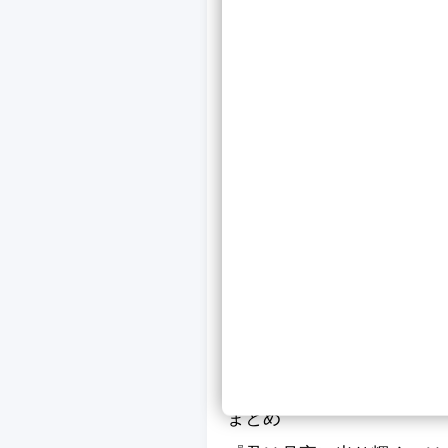
定評があります。
『君は月
れ、映像美と共に物語の深
また、永野芽郁と斉藤慎二
病気を抱えながらも前向き
ました。
音楽には伊藤ゴローが手掛
SEKAI NO OWARI
動をより深めています。
まとめ