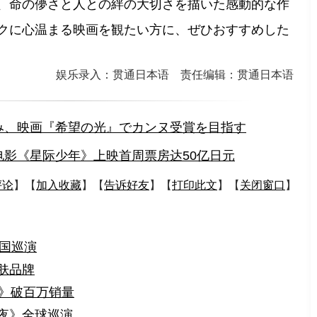
、命の儚さと人との絆の大切さを描いた感動的な作
クに心温まる映画を観たい方に、ぜひおすすめした
娱乐录入：贯通日本语 责任编辑：贯通日本语
み、映画『希望の光』でカンヌ受賞を目指す
电影《星际少年》上映首周票房达50亿日元
评论
】【
加入收藏
】【
告诉好友
】【
打印此文
】【
关闭窗口
】
全国巡演
肤品牌
光》破百万销量
夜》全球巡演