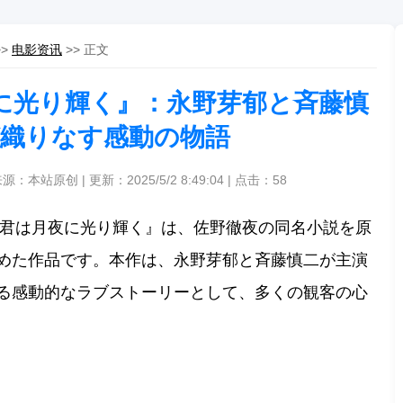
>>
电影资讯
>> 正文
に光り輝く』：永野芽郁と斉藤慎
織りなす感動の物語
来源：本站原创 | 更新：2025/5/2 8:49:04 | 点击：
58
画『君は月夜に光り輝く』は、佐野徹夜の同名小説を原
めた作品です。
本作は、永野芽郁と斉藤慎二が主演
る感動的なラブストーリーとして、多くの観客の心