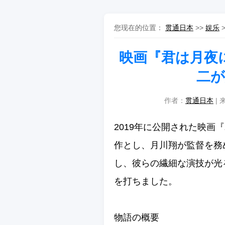
您现在的位置：
贯通日本
>>
娱乐
映画『君は月夜
二が
作者：
贯通日本
| 
2019年に公開された映
作とし、月川翔が監督を務
し、彼らの繊細な演技が光
を打ちました。
物語の概要