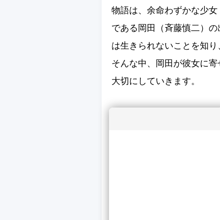
物語は、余命わずかな少女
である岡田（斉藤慎二）の
は生きられないことを知り
そんな中、岡田が彼女に寄
大切にしていきます。
本作は、死をテーマにしな
り、観る者に深い感動を与
伝えるシーンは、多くの観
映画の特徴と評価
監督の月川翔は、『君の膵