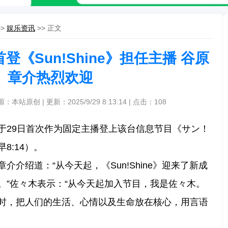
>>
娱乐资讯
>> 正文
《Sun!Shine》担任主播 谷原
章介热烈欢迎
源：本站原创 | 更新：2025/9/29 8:13:14 | 点击：
108
于29日首次作为固定主播登上该台信息节目《サン！
8:14）。
介绍道：“从今天起，《Sun!Shine》迎来了新成
。”佐々木表示：“从今天起加入节目，我是佐々木。
时，把人们的生活、心情以及生命放在核心，用言语