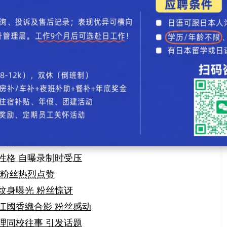
与育儿日常
引发粉丝热议
本”决赛选手
面”幸福瞬间
烧肉美照
装美腿照
前浓妆趣事
み再度主持剧集竞猜
照 粉丝称“疲惫仍美丽”
性格 自曝录制时受压
 粉丝热烈点赞
纹身曝光 粉丝惊讶
江國香織合影 粉丝感动
理同校往事 引发话题