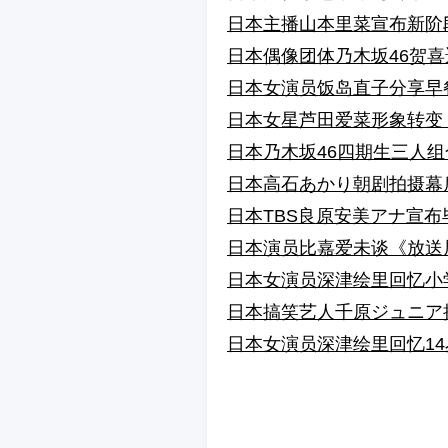
日本主播山本里菜宣布新阶
日本偶像团体乃木坂46贺
日本女演员饭岛直子分享早
日本女星芦田爱菜形象转变
日本乃木坂46四期生三人
日本高石あかり朝剧拍摄幕
日本TBS良原安美アナ宣布
日本演员比嘉爱未谈《放送
日本女演员深津绘里回忆小
日本搞笑艺人千原ジュニア
日本女演员深津绘里回忆1