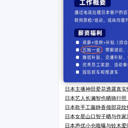
日本杉浦太陽谈辻希美母性
日本日向坂46五期生写真
日本野口健长女入选“美丽日
日本高岛礼子分享“独自吃拉
日本佐々木希与大政绫共享
日本乃木坂菅原咲月晒全黑
日本辻希美长女希空曝出道
日本TBS櫻井翔中条あや
日本演员山本美月晒带娃万博
日本主播神田爱花透露真实
日本艺人长濑智也晒骑行照
日本歌手工藤静香颈部花纹
日本女星山口智子晒与作家
日本声优小仓唯曝与铃木爱