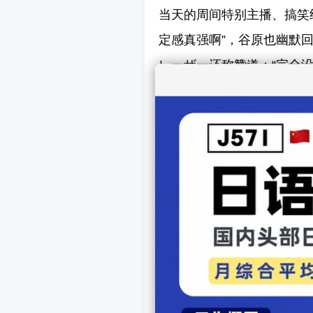
当天的周间特别主播、搞笑
定感真强啊”，谷原也幽默
レーザー还称赞道：“完全没
佐々木自1996年入社以来
档新闻与信息节目主播。在
为1972年生）搭档，共同
上一篇娱乐：
日本高石
下一篇娱乐：
日本乃木
【
发表
相关文章