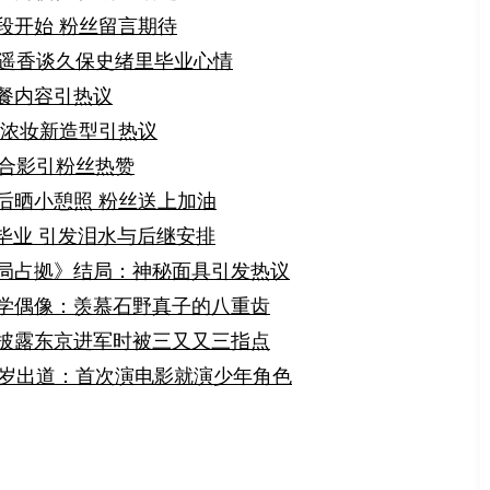
段开始 粉丝留言期待
喜遥香谈久保史绪里毕业心情
餐内容引热议
 浓妆新造型引热议
组合影引粉丝热赞
后晒小憩照 粉丝送上加油
毕业 引发泪水与后继安排
局占拠》结局：神秘面具引发热议
学偶像：羡慕石野真子的八重齿
披露东京进军时被三又又三指点
4岁出道：首次演电影就演少年角色