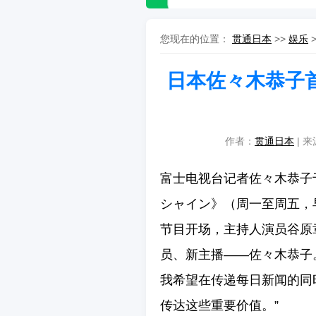
您现在的位置：
贯通日本
>>
娱乐
日本佐々木恭子首登
作者：
贯通日本
| 来
富士电视台记者佐々木恭子
シャイン》（周一至周五，早
节目开场，主持人演员谷原章介
员、新主播——佐々木恭子
我希望在传递每日新闻的同
传达这些重要价值。”