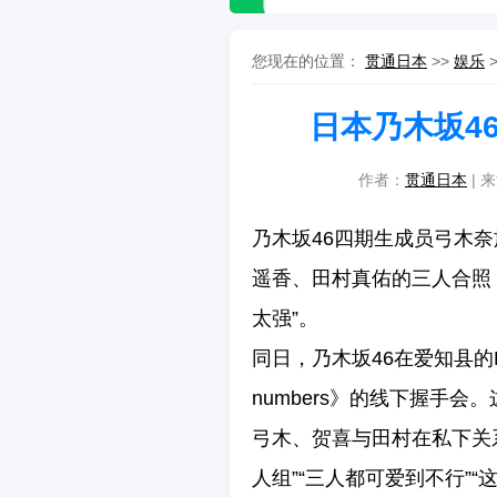
您现在的位置：
贯通日本
>>
娱乐
日本乃木坂4
作者：
贯通日本
| 来
乃木坂46四期生成员弓木奈於
遥香、田村真佑的三人合照
太强”。
同日，乃木坂46在爱知县的Po
numbers》的线下握手
弓木、贺喜与田村在私下关
人组”“三人都可爱到不行”“