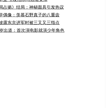
局占拠》结局：神秘面具引发热议
学偶像：羡慕石野真子的八重齿
披露东京进军时被三又又三指点
4岁出道：首次演电影就演少年角色