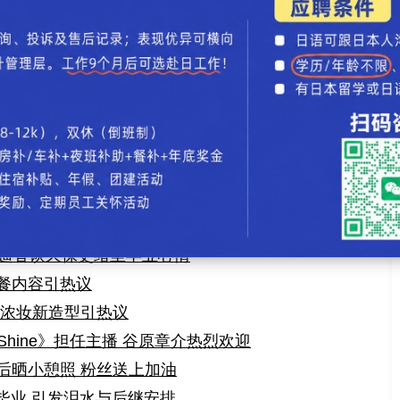
み再度主持剧集竞猜
照 粉丝称“疲惫仍美丽”
性格 自曝录制时受压
 粉丝热烈点赞
纹身曝光 粉丝惊讶
江國香織合影 粉丝感动
理同校往事 引发话题
段开始 粉丝留言期待
喜遥香谈久保史绪里毕业心情
餐内容引热议
 浓妆新造型引热议
Shine》担任主播 谷原章介热烈欢迎
后晒小憩照 粉丝送上加油
毕业 引发泪水与后继安排