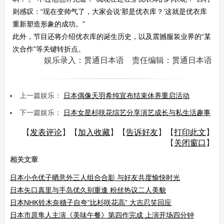
则感叹：“现在变帅气了，大家会说‘那是优衣库？’这就是优衣库
重新塑造形象的成功。”
此外，节目还将介绍优衣库的诞生历史，以及震撼服装业界的“某
次合作”等关键转折点。
娱乐录入：贯通日本语 责任编辑：贯通日本语
上一篇娱乐：
日本偶像天羽希纯宣布结束休养重启活动
下一篇娱乐：
日本女星杉咲花综艺分享演艺成长与私生活趣事
【
发表评论
】【
加入收藏
】【
告诉好友
】【
打印此文
】
【
关闭窗口
】
相关文章
日本小仓优子晒意外三人组合合影 与好友共度愉快时光
日本矢口真里与手岛优久别重逢 粉丝热议二人美貌
日本NHK铃木奈穗子自夸“比杉咲花高” 大吉忍笑回应
日本市原隼人主演《美味午餐》第四作完成 上演开场四分钟