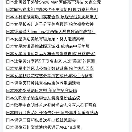
日本北川景子盛赞Snow Man阿部亮平演技 欠点全无
日本间宫祥太朗与新木优子主演新剧 剛力彩芽亮相
日本木村拓哉与蜷川实花合作 展现强烈意志与魅力
日本女星长谷川京子分享美肩颈照 粉丝盛赞女神
日本绫濑遥为timelesz寺西拓人独自饮酒挑战加油
日本女星浜辺美波寄语弟弟：努力迎接高考
日本女星绫濑遥挑战踢球游戏 成功命中展笑颜
日本女星绫濑遥新品发布会展幽默自称“日益进化”
日本辻希美分享第5子取名由来 未选“美空”的原因
日本女星小芝风花公布倒数贴谜底 粉丝热烈回应
日本女星杉咲花综艺分享演艺成长与私生活趣事
日本偶像天羽希纯宣布结束休养重启活动
日本桥本梨菜晒日常照 美腿与笑容吸睛
日本矢吹奈子晒夏季告别装扮引粉丝热议
日本歌手中森明菜首次登时尚杂志分享未公开写真
日本电影《夜花》长预告公开 角野隼斗音乐添感动
日本偶像二宫和也首次举办粉丝见面会
日本偶像石川梨華迪纳秀遇元AKB48成员