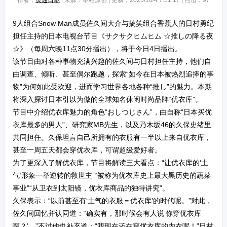
作者：
贯通日本
| 来源：本站原创 | 更新：2025/10/4 7:11:17 | 点击：
97
9人组合Snow Man成员佐久间大介与搞笑组合香蕉人的日村勇纪
担任主持的日本电视台节目《サクサクヒムヒム ☆推しの降る夜
☆》（每周六晚11点30分播出），将于今日4日播出。
该节目由对各种事物充满兴趣的佐久间与日村担任主持，他们自
由调查、倾听、甚至偶尔跑题，探索“如今在日本被热烈追捧的事
物”为何如此受欢迎，进而学习世界各地各种“推し”的魅力。本期
将深入探讨日本引以为傲的全球知名休闲时尚品牌“优衣库”。
节目中介绍优衣库魅力的角色“おしつじさん”，由自称“日本买优
衣库最多的男人”、研究家MB先生，以及乃木坂46的久保史绪里
共同担任。久保坦言自己所拥有的衣服有一半以上来自优衣库，
甚至一周五天都会穿优衣库，可谓超级爱好者。
为了更深入了解优衣库，节目将解读三大看点：“让优衣库的‘土
气’形象一举逆转的救世主”“被称为优衣库史上最大黑历史的蔬菜
事业”“从卫衣到太阳镜，优衣库商品的独特讲究”。
久保表示：“以前甚至有‘土气的衣服＝优衣库’的时代呢。”对此，
佐久间回忆并认同道：“确实有，那时候会有人说‘你穿优衣库
啊？’。”不过他也补充道：“我现在还在穿优衣库的内衣呢！”日村