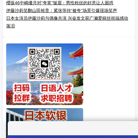
櫻坂46中嶋優月对“夸奖”皱眉：男性粉丝的好意让人困惑
伊藤沙莉笑翻山田裕贵：紧张等待“被夸”场景引爆现场笑声
日本女演员伊藤沙莉与偶像共演 兴奋发文获广濑爱丽丝祝福感动
落泪