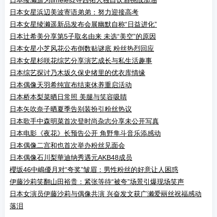
日本绫濑遥为timelesz寺西拓人独自饮酒挑战加油
日本女星浜辺美波寄语弟弟：努力迎接高考
日本女星绫濑遥新品发布会展幽默自称“日益进化”
日本辻希美分享第5子取名由来 未选“美空”的原因
日本女星小芝风花公布倒数贴谜底 粉丝热烈回应
日本女星杉咲花综艺分享演艺成长与私生活趣事
日本综艺探讨乃木坂久保史绪里的优衣库情缘
日本偶像天羽希纯宣布结束休养重启活动
日本桥本梨菜晒日常照 美腿与笑容吸睛
日本矢吹奈子晒夏季告别装扮引粉丝热议
日本歌手中森明菜首次登时尚杂志分享未公开写真
日本电影《夜花》长预告公开 角野隼斗音乐添感动
日本偶像二宫和也首次举办粉丝见面会
日本偶像石川梨華迪纳秀遇元AKB48成员
櫻坂46中嶋優月对“夸奖”皱眉：男性粉丝的好意让人困惑
伊藤沙莉笑翻山田裕贵：紧张等待“被夸”场景引爆现场笑声
日本女演员伊藤沙莉与偶像共演 兴奋发文获广濑爱丽丝祝福感动
落泪