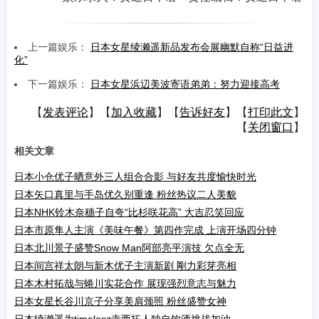
上一篇娱乐：
日本女星绫濑遥新品发布会展幽默自称“日益进
化”
下一篇娱乐：
日本女星浜辺美波寄语弟弟：努力迎接高考
【
发表评论
】【
加入收藏
】【
告诉好友
】【
打印此文
】
【
关闭窗口
】
相关文章
日本小仓优子晒意外三人组合合影 与好友共度愉快时光
日本矢口真里与手岛优久别重逢 粉丝热议二人美貌
日本NHK铃木奈穗子自夸“比杉咲花高” 大吉忍笑回应
日本市原隼人主演《美味午餐》第四作完成 上演开场四分钟
日本北川景子盛赞Snow Man阿部亮平演技 欠点全无
日本间宫祥太朗与新木优子主演新剧 剛力彩芽亮相
日本木村拓哉与蜷川实花合作 展现强烈意志与魅力
日本女星长谷川京子分享美肩颈照 粉丝盛赞女神