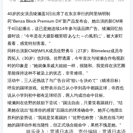
作者：
贯通日本
| 来源：本站原创 | 更新：2025/10/4 7:15:07 | 点击：
128
40岁的女演员绫濑遥3日出席了在东京举行的阿里纳明制
药“Benza Block Premium DX”新产品发布会。她出演的新CM将
于4日起播出，这已是她连续14年参与该品牌广告。绫濑回忆拍
摄时说：“今年是在大摄影棚里唱‘あなた～の風邪に’，被大家盯
着看，感觉特别害羞。”
同样出演新CM的M!LK成员佐野勇斗（27岁）和timelesz成员寺
西拓人（30岁）也到场。佐野透露，今年首次与绫濑合作电视剧
时的印象是：“她就像亲戚大姐姐一样，很随和。我觉得在演艺圈
里能保持这种不被染上的状态，非常难得。”
活动中，三人还挑战了与广告台词“狙いを決めて”（瞄准目标）
呼应的踢球游戏。佐野表示自己从小学到高中都踢足球，寺西也
说从小学到初中都有足球经历，两人均成功命中目标。
绫濑则在佐野的鼓励下尝试：“踢法自由，只要笑着踢就行。”结
果她在说出“狙准你的感冒”后踢出的球准确命中。她开心地摆出
胜利的姿势说：“我就是笑着踢的！”佐野也称赞：“虽然在练习时
她的踢球动作相当随性，但正式场合能命中，果然不愧是她。”
娱乐录入：贯通日本语 责任编辑：贯通日本语