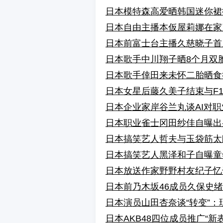
日本模特森高爱晒韩国迷你裙
日本自由主播本仮屋莉娜在家
日本前富士台主播久慈晓子首
日本歌手中川翔子晒8个月双
日本歌手倖田来未怀二胎晒食
日本女星后藤久美子结束与F1
日本企业家岸谷兰丸谈AI对职
日本职业雀士冈田纱佳自曝出
日本搞笑艺人哲夫与玉袋筋太
日本搞笑艺人黑泽和子自曝童
日本放送作家野野村友纪子忆千
日本前乃木坂46成员久保史绪
日本演员山田杏奈谈“转变”：
日本AKB48四位成员推广“