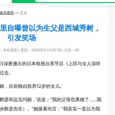
娱乐资讯
>> 正文
里自曝曾以为生父是西城秀树，
引发笑场
：本站原创 | 更新：2026/6/3 13:28:09 | 点击：
49
2日深夜播出的日本电视台系节目《上田与女人深吠
过去。
婚，目前独自抚养12岁的女儿。
辉彦和边见玛丽，说道：“我的父母也离婚了……我
乡辉彦先生）。”她接着坦言：“我其实一直以为我