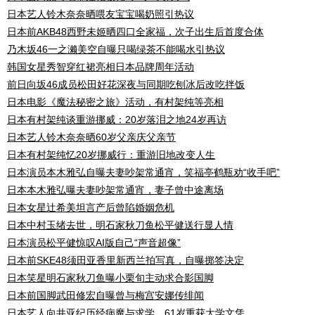
日本艺人铃木奈奈晒喂友宝宝喝奶照引热议
日本前AKB48西野未姬晒四口全家福，次子出生后首度合体
乃木坂46一之濑美空自曝只喝绿茶不能喝水引热议
韩国女星秀智穿红裙亮相日本品牌周年活动
前日向坂46成员松田好花深夜与同期吃刨冰后改吃拌饭
日本电影《魔法秘密之旅》活动，有村架纯等亮相
日本有村架纯谈重游挪威：20岁落泪之地24岁再访
日本艺人铃木奈奈晒60岁父亲庆父亲节
日本有村架纯忆20岁挪威行：重游旧地改变人生
日本演员本木雅弘自曝夫妻吵架常通宵，笑福亭鹤瓶劝“收手吧”
日本本木雅弘曝夫妻吵架常通宵，妻子曾中途离场
日本女星辻希美坦言产后曾陷婚姻危机
日本中村玉绪去世，明石家秋刀鱼松平健送行显人情
日本演员松平健惊叹AI版自己“声音超像”
日本前SKE48须田亚香里新西兰拍写真，自曝掷签决定
日本笑星明石家秋刀鱼曝小栗旬主动求合影国脚
日本前国脚武田修宏自曝曾与梅宫安娜传绯闻
日本艺人向井亚纪历经病魔与求学，61岁重获大学文凭