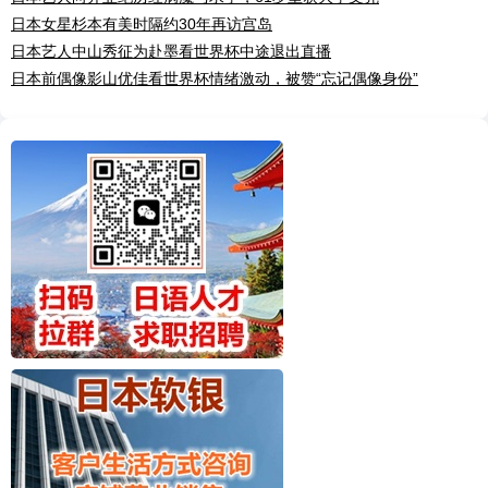
日本女星杉本有美时隔约30年再访宫岛
日本艺人中山秀征为赴墨看世界杯中途退出直播
日本前偶像影山优佳看世界杯情绪激动，被赞“忘记偶像身份”
✖