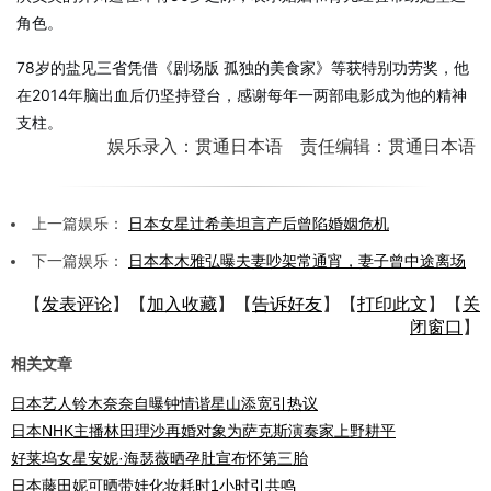
角色。
78岁的盐见三省凭借《剧场版 孤独的美食家》等获特别功劳奖，他
在2014年脑出血后仍坚持登台，感谢每年一两部电影成为他的精神
支柱。
娱乐录入：贯通日本语 责任编辑：贯通日本语
上一篇娱乐：
日本女星辻希美坦言产后曾陷婚姻危机
下一篇娱乐：
日本本木雅弘曝夫妻吵架常通宵，妻子曾中途离场
【
发表评论
】【
加入收藏
】【
告诉好友
】【
打印此文
】【
关
闭窗口
】
相关文章
日本艺人铃木奈奈自曝钟情谐星山添宽引热议
日本NHK主播林田理沙再婚对象为萨克斯演奏家上野耕平
好莱坞女星安妮·海瑟薇晒孕肚宣布怀第三胎
日本藤田妮可晒带娃化妆耗时1小时引共鸣