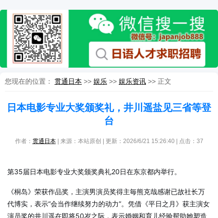
您现在的位置：
贯通日本
>>
娱乐
>>
娱乐资讯
>> 正文
日本电影专业大奖颁奖礼，井川遥盐见三省等登
台
作者：
贯通日本
| 来源：本站原创 | 更新：2026/6/21 15:26:40 | 点击：
37
第35届日本电影专业大奖颁奖典礼20日在东京都内举行。
《桐岛》荣获作品奖，主演男演员奖得主毎熊克哉感谢已故社长万
代博实，表示“会当作继续努力的动力”。凭借《平日之月》获主演女
演员奖的井川遥在即将50岁之际，表示婚姻和育儿经验帮助她塑造