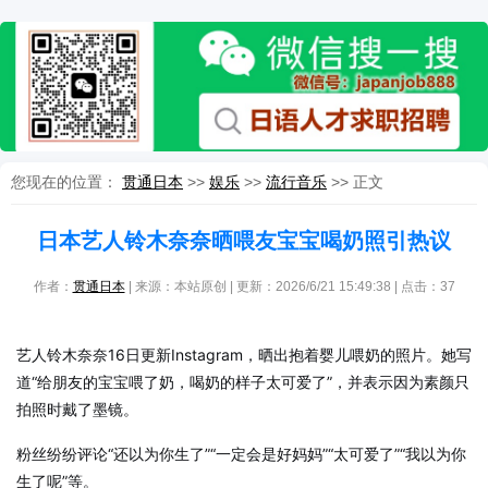
您现在的位置：
贯通日本
>>
娱乐
>>
流行音乐
>> 正文
日本艺人铃木奈奈晒喂友宝宝喝奶照引热议
作者：
贯通日本
| 来源：本站原创 | 更新：2026/6/21 15:49:38 | 点击：
37
艺人铃木奈奈16日更新Instagram，晒出抱着婴儿喂奶的照片。她写
道“给朋友的宝宝喂了奶，喝奶的样子太可爱了”，并表示因为素颜只
拍照时戴了墨镜。
粉丝纷纷评论“还以为你生了”“一定会是好妈妈”“太可爱了”“我以为你
生了呢”等。