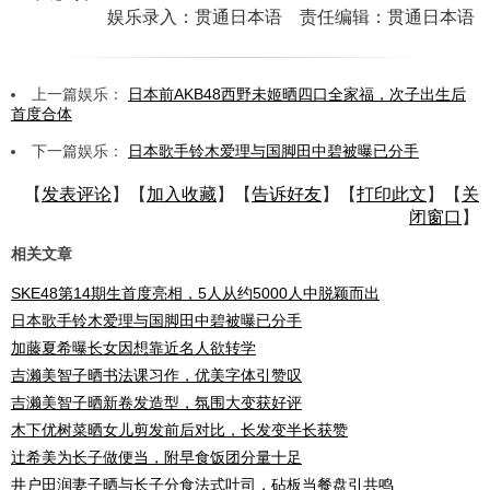
娱乐录入：贯通日本语 责任编辑：贯通日本语
上一篇娱乐：
日本前AKB48西野未姬晒四口全家福，次子出生后
首度合体
下一篇娱乐：
日本歌手铃木爱理与国脚田中碧被曝已分手
【
发表评论
】【
加入收藏
】【
告诉好友
】【
打印此文
】【
关
闭窗口
】
相关文章
SKE48第14期生首度亮相，5人从约5000人中脱颖而出
日本歌手铃木爱理与国脚田中碧被曝已分手
加藤夏希曝长女因想靠近名人欲转学
吉濑美智子晒书法课习作，优美字体引赞叹
吉濑美智子晒新卷发造型，氛围大变获好评
木下优树菜晒女儿剪发前后对比，长发变半长获赞
辻希美为长子做便当，附早食饭团分量十足
井户田润妻子晒与长子分食法式吐司，砧板当餐盘引共鸣