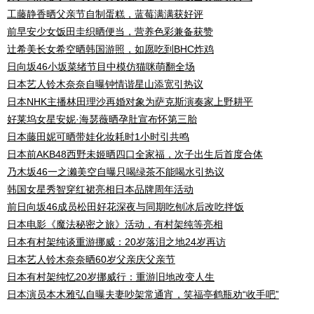
工藤静香晒父亲节自制蛋糕，蓝莓满满获好评
前早安少女饭田圭织晒便当，营养色彩兼备获赞
辻希美长女希空晒韩国游照，如愿吃到BHC炸鸡
日向坂46小坂菜绪节目中模仿猫咪萌翻全场
日本艺人铃木奈奈自曝钟情谐星山添宽引热议
日本NHK主播林田理沙再婚对象为萨克斯演奏家上野耕平
好莱坞女星安妮·海瑟薇晒孕肚宣布怀第三胎
日本藤田妮可晒带娃化妆耗时1小时引共鸣
日本前AKB48西野未姬晒四口全家福，次子出生后首度合体
乃木坂46一之濑美空自曝只喝绿茶不能喝水引热议
韩国女星秀智穿红裙亮相日本品牌周年活动
前日向坂46成员松田好花深夜与同期吃刨冰后改吃拌饭
日本电影《魔法秘密之旅》活动，有村架纯等亮相
日本有村架纯谈重游挪威：20岁落泪之地24岁再访
日本艺人铃木奈奈晒60岁父亲庆父亲节
日本有村架纯忆20岁挪威行：重游旧地改变人生
日本演员本木雅弘自曝夫妻吵架常通宵，笑福亭鹤瓶劝“收手吧”