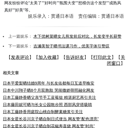
网友纷纷评论“太美了”“好时尚”“氛围大变”“想模仿这个发型”“成熟风
真好”“好美”等。
娱乐录入：贯通日本语 责任编辑：贯通日本语
上一篇娱乐：
木下优树菜晒女儿剪发前后对比，长发变半长获赞
下一篇娱乐：
吉濑美智子晒书法课习作，优美字体引赞叹
【
发表评论
】【
加入收藏
】【
告诉好友
】【
打印此文
】【
关
闭窗口
】
相关文章
日本平爱梨晒结婚9周年 与长友佑都每日互道早晚安
日本中川翔子晒8个月双胞胎 哭闹撒娇萌照融化网友
日本工藤静香晒父亲节手工蓝莓挞 精湛厨艺再引关注
日本藤田妮可晒与长女公园散步照 西部风穿搭吸睛
日本工藤静香用庭院山桃自制酵素糖浆引关注
日本女星长谷川京子晒自制日式便当 网友赞“配色漂亮”
日本女星长谷川京子晒自制花椒寿喜烧 网友赞“时尚”