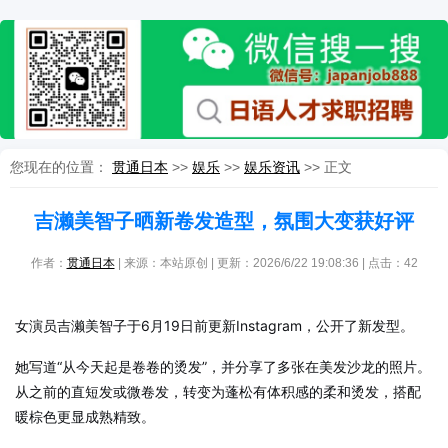
您现在的位置：
贯通日本
>>
娱乐
>>
娱乐资讯
>> 正文
吉濑美智子晒新卷发造型，氛围大变获好评
作者：
贯通日本
| 来源：本站原创 | 更新：2026/6/22 19:08:36 | 点击：
42
女演员吉濑美智子于6月19日前更新Instagram，公开了新发型。
她写道“从今天起是卷卷的烫发”，并分享了多张在美发沙龙的照片。
从之前的直短发或微卷发，转变为蓬松有体积感的柔和烫发，搭配
暖棕色更显成熟精致。