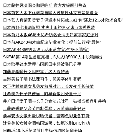
日本藤井风演唱会咖喱临期 官方发提醒引热议
日本前艺人木下优树菜自曝因过敏性休克被紧急送医
日本艺人真荣田贤妻子偶遇木村拓哉夫妇 称“还差12步才敢求合影”
日本西野七濑晒近照 丈夫山田裕贵火速点赞秀恩爱
日本前乃木坂46与田祐希访名仓润夫妇家享家庭派对
日本前AKB48柏木由纪谈毕业变化：提前知行程“最棒”
日本AKB48解约风波：花田蓝衣宣称“绝不退缩”
SKE48第14期生首度亮相，5人从约5000人中脱颖而出
日本歌手铃木爱理与国脚田中碧被曝已分手
加藤夏希曝长女因想靠近名人欲转学
吉濑美智子晒书法课习作，优美字体引赞叹
木下优树菜晒女儿剪发前后对比，长发变半长获赞
辻希美为长子做便当，附早食饭团分量十足
井户田润妻子晒与长子分食法式吐司，砧板当餐盘引共鸣
工藤静香晒父亲节自制蛋糕，蓝莓满满获好评
前早安少女饭田圭织晒便当，营养色彩兼备获赞
辻希美长女希空晒韩国游照，如愿吃到BHC炸鸡
日向坂46小坂菜绪节目中模仿猫咪萌翻全场