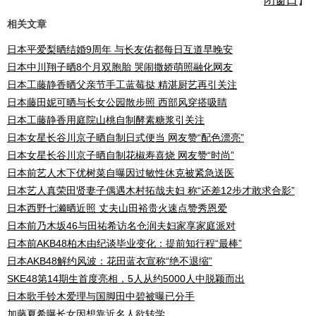
闭窗口
】
相关文章
日本平爱梨晒结婚9周年 与长友佑都每日互道早晚安
日本中川翔子晒8个月双胞胎 哭闹撒娇萌照融化网友
日本工藤静香晒父亲节手工蓝莓挞 精湛厨艺再引关注
日本藤田妮可晒与长女公园散步照 西部风穿搭吸睛
日本工藤静香用庭院山桃自制酵素糖浆引关注
日本女星长谷川京子晒自制日式便当 网友赞“配色漂亮”
日本女星长谷川京子晒自制花椒寿喜烧 网友赞“时尚”
日本前艺人木下优树菜自曝因过敏性休克被紧急送医
日本艺人真荣田贤妻子偶遇木村拓哉夫妇 称“还差12步才敢求合影”
日本西野七濑晒近照 丈夫山田裕贵火速点赞秀恩爱
日本前乃木坂46与田祐希访名仓润夫妇家享家庭派对
日本前AKB48柏木由纪谈毕业变化：提前知行程“最棒”
日本AKB48解约风波：花田蓝衣宣称“绝不退缩”
SKE48第14期生首度亮相，5人从约5000人中脱颖而出
日本歌手铃木爱理与国脚田中碧被曝已分手
加藤夏希曝长女因想靠近名人欲转学