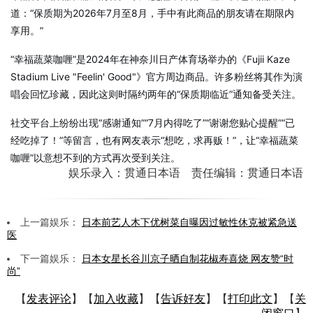
道：“保质期为2026年7月至8月，手中有此商品的朋友请在期限内
享用。”
“幸福蔬菜咖喱”是2024年在神奈川日产体育场举办的《Fujii Kaze
Stadium Live "Feelin' Good"》官方周边商品。许多粉丝将其作为演
唱会回忆珍藏，因此这则时隔约两年的“保质期临近”通知备受关注。
社交平台上纷纷出现“感谢通知”“7月内得吃了”“谢谢您贴心提醒”“已
经吃掉了！”等留言，也有网友表示“想吃，求再贩！”，让“幸福蔬菜
咖喱”以意想不到的方式再次受到关注。
娱乐录入：贯通日本语 责任编辑：贯通日本语
上一篇娱乐：
日本前艺人木下优树菜自曝因过敏性休克被紧急送
医
下一篇娱乐：
日本女星长谷川京子晒自制花椒寿喜烧 网友赞“时
尚”
【
发表评论
】【
加入收藏
】【
告诉好友
】【
打印此文
】【
关