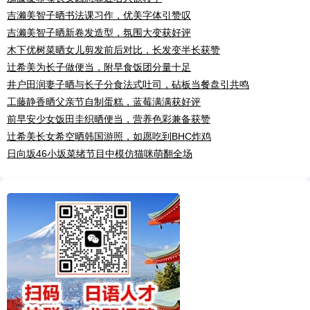
吉濑美智子晒书法课习作，优美字体引赞叹
吉濑美智子晒新卷发造型，氛围大变获好评
木下优树菜晒女儿剪发前后对比，长发变半长获赞
辻希美为长子做便当，附早食饭团分量十足
井户田润妻子晒与长子分食法式吐司，砧板当餐盘引共鸣
工藤静香晒父亲节自制蛋糕，蓝莓满满获好评
前早安少女饭田圭织晒便当，营养色彩兼备获赞
辻希美长女希空晒韩国游照，如愿吃到BHC炸鸡
日向坂46小坂菜绪节目中模仿猫咪萌翻全场