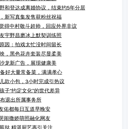
野和登达成离婚协议，结束约5年分居
，新写真集发售获粉丝祝福
言觉得中村敬斗超帅，回应外界非议
友宇野昌磨冰上默契训练照
原因：拍戏太忙没时间留长
映，黑色花卉套装尽显柔美
沙龙新广告，展现健康美
母备好大量常备菜，满满孝心
儿款小包，3小时完成引热议
孩子“约定文化”的世代差异
宣布退出所属事务所
长友佑都每日互道早晚安
 哭闹撒娇萌照融化网友
莓挞 精湛厨艺再引关注