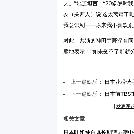
人。”她还坦言：“20多岁
友（关西人）说‘这太离谱了吧
我意识到——原来我不喜欢别
对此，共演的神田宇野深有同
脆地表示：“如果受不了那就
上一篇娱乐：
日本花滑选
下一篇娱乐：
日本前TB
【
发表评
相关文章
日本叶姐妹自曝长期遭诽谤中