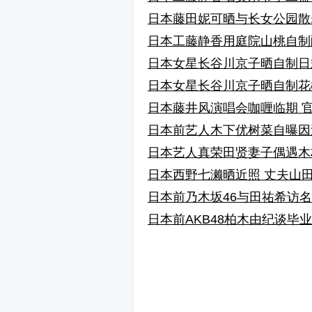
日本藤田妮可晒与长女公园散
日本工藤静香用庭院山桃自制
日本女星长谷川京子晒自制日式
日本女星长谷川京子晒自制花椒
日本藤井风演唱会咖喱临期 
日本前艺人木下优树菜自曝因
日本艺人真荣田贤妻子偶遇木村
日本西野七濑晒近照 丈夫山
日本前乃木坂46与田祐希访
日本前AKB48柏木由纪谈毕