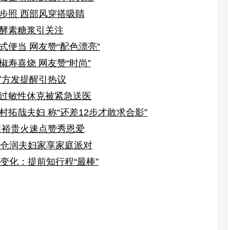
步照 西部风穿搭吸睛
酵素糖浆引关注
便当 网友赞“配色漂亮”
寿喜烧 网友赞“时尚”
官方发提醒引热议
过敏性休克被紧急送医
拓哉夫妇 称“还差12步才敢求合影”
田裕贵火速点赞秀恩爱
名仓润夫妇家享家庭派对
业变化：提前知行程“最棒”