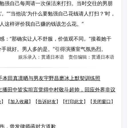
时我勉强自己每周请一次保洁来打扫。当时交往的男朋
’。”“当他说‘为什么要勉强自己花钱请人打扫？’时，
人这样评价我自己赚的钱该怎么花。”
感：“那确实让人不舒服，价值观不同。”接着她干
分手就好。男人多的是。”引得演播室气氛热烈。
娱乐录入：贯通日本语 责任编辑：贯通日本语
手本田真凛晒与男友宇野昌磨冰上默契训练照
S主播田中皆实坦言觉得中村敬斗超帅，回应外界非议
论
】【
加入收藏
】【
告诉好友
】【
打印此文
】【
关闭窗口
】
伤，曾发律师函对方道歉