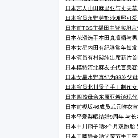
日本艺人山田麻里亚与丈夫草
日本演员永野芽郁沙滩照可爱
日本前TBS主播田中皆实坦
日本花滑选手本田真凛晒与男
日本女星内田有纪曝常年短发
日本演员有村架纯出席新片首
日本模特河北麻友子代言美容
日本女星水野真纪为88岁父
日本演员北川景子手工制作女
日本四孩母亲东原亚希谈现代
日本前樱坂46成员武元唯衣
日本平爱梨晒结婚9周年 与
日本中川翔子晒8个月双胞胎
日本工藤静香晒父亲节手工蓝