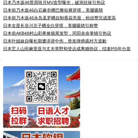
日本乃木坂46菅原咲月MV造型曝光，破洞丝袜引热议
日本前乃木坂46白石麻衣晒巴黎短裤穿搭，美腿吸睛
日本前乃木坂46永岛圣罗晒自制香蒜意面，粉丝赞完成度高
日本女星长谷川京子晒全白穿搭，美腿吸睛引称赞
日本前AKB48村山彩希换狼尾发型，冈田奈奈掌镜引热议
日本叶姐妹自曝长期遭诽谤中伤，曾发律师函对方道歉
日本艺人山田麻里亚与丈夫草野和登达成离婚协议，结束约5年分居
✖