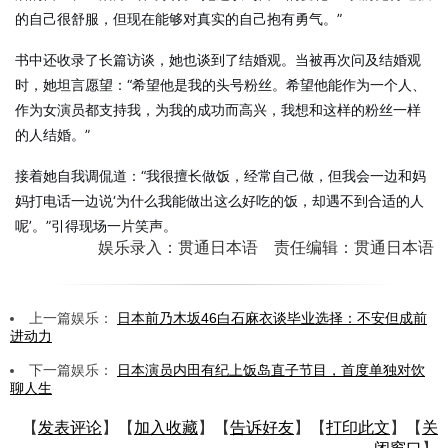
的自己很舒服，但现在能够对真实的自己抱有勇气。”
书中还收录了长篇访谈，她也谈到了结婚观。当被再次问及结婚观
时，她坦言愿望：“希望他是我的头号粉丝。希望他能作为一个人、
作为女演员都支持我，为我的成功而高兴，我想和这样的粉丝一样
的人结婚。”
接着她自我调侃道：“我很擅长做饭，经常自己做，但我会一边和妈
妈打电话一边说‘为什么我能做出这么好吃的饭，却遇不到合适的人
呢’。”引得现场一片笑声。
娱乐录入：贯通日本语 责任编辑：贯通日本语
上一篇娱乐：
日本前乃木坂46白石麻衣谈毕业选择：不安但成前
进动力
下一篇娱乐：
日本演员内田有纪上饭岛直子节目，首度单独对饮
聊人生
【
发表评论
】【
加入收藏
】【
告诉好友
】【
打印此文
】【
关