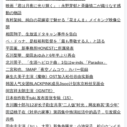
映画『君は月夜に光り輝く』：永野芽郁と斉藤慎二が織りなす感
動の物語
有村架純、純白の花嫁姿で魅せる『花まんま』メイキング映像公
開
相田翔子、生放送ドタキャン事件を告白
ペ・ドゥナ、是枝裕和監督を「最も尊敬する人」と語る
平田薫、新事務所HONESTに所属発表
石川梨華、柴田あゆみと6年半ぶり再会
北川景子、「生涯ヘビロテ曲」1位はw-inds.「Paradox」
二宮和也、SMAP「夜空ノムコウ」カバー収録
麻生久美子主演《魔物》OST加入松任谷由实新曲
韩国人气女团BLACKPINK成员Jisoo计划东京粉丝见面会
间宫祥太朗主演《IGNITE》
日本创作歌手tuki.发布首张专辑《15》
市川團十郎与12岁长子勸玄共享“二人饭”时光，网友称其“美少年”
田辺桃子在《対岸の家事》第四集中饰演妊活中的晶子，引发观众
共鸣
田中圭主演《おい、太宰》新角色曝光：小池栄子、松山ケンイチ