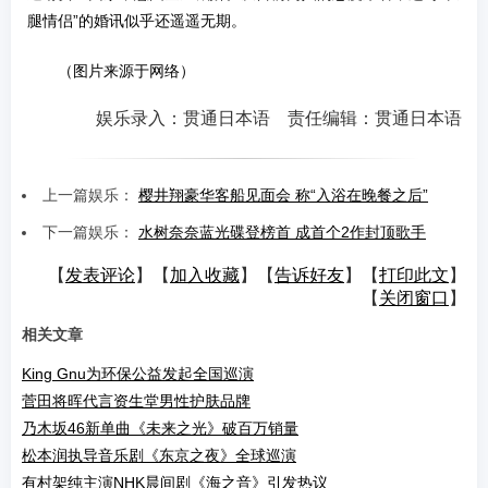
腿情侣”的婚讯似乎还遥遥无期。
（图片来源于网络）
娱乐录入：贯通日本语 责任编辑：贯通日本语
上一篇娱乐：
樱井翔豪华客船见面会 称“入浴在晚餐之后”
下一篇娱乐：
水树奈奈蓝光碟登榜首 成首个2作封顶歌手
【
发表评论
】【
加入收藏
】【
告诉好友
】【
打印此文
】
【
关闭窗口
】
相关文章
King Gnu为环保公益发起全国巡演
菅田将晖代言资生堂男性护肤品牌
乃木坂46新单曲《未来之光》破百万销量
松本润执导音乐剧《东京之夜》全球巡演
有村架纯主演NHK晨间剧《海之音》引发热议