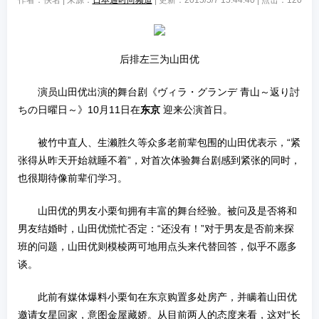
作者：佚名 | 来源：
日本通时尚频道
| 更新：2015/5/7 15:44:40 | 点击：
120
后排左三为山田优
演员山田优出演的舞台剧《ヴィラ・グランデ 青山～返り討
ちの日曜日～》10月11日在
东京
迎来公演首日。
被竹中直人、生濑胜久等众多老前辈包围的山田优表示，“紧
张得从昨天开始就睡不着”，对首次体验舞台剧感到紧张的同时，
也很期待像前辈们学习。
山田优的男友小栗旬拥有丰富的舞台经验。被问及是否将和
男友结婚时，山田优慌忙否定：“还没有！”对于男友是否前来探
班的问题，山田优则模棱两可地用点头来代替回答，似乎不愿多
谈。
此前有媒体爆料小栗旬在东京购置多处房产，并瞒着山田优
邀请女星回家，意图金屋藏娇。从目前两人的态度来看，这对“长