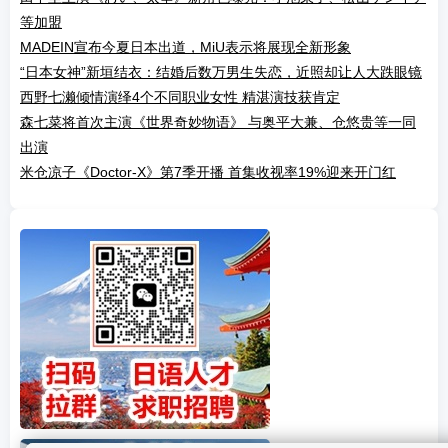
等加盟
MADEIN宣布今夏日本出道，MiU表示将展现全新形象
“日本女神”新垣结衣：结婚后数万男生失恋，近照却让人大跌眼镜
西野七濑倾情演绎4个不同职业女性 精湛演技获肯定
森七菜将首次主演《世界奇妙物语》 与奥平大兼、仓悠贵等一同
出演
米仓凉子《Doctor-X》第7季开播 首集收视率19%迎来开门红