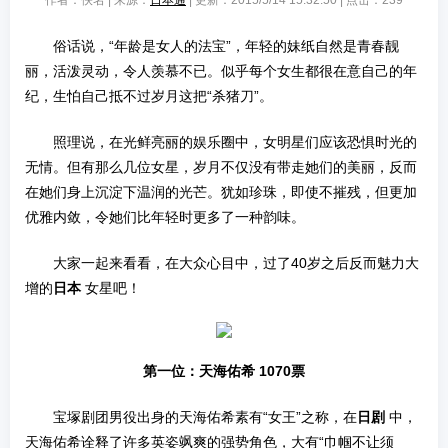
作者：佚名 | 来源：
日本通
| 更新：2015/5/14 15:32:50 | 点击：
239
俗话说，“年龄是女人的法宝”，年轻的妹纸自然是青春靓
丽，活泼灵动，令人羡慕不已。似乎每个女生都很在意自己的年
纪，生怕自己抵不过岁月这把“杀猪刀”。
照理说，在光鲜亮丽的娱乐圈中，女明星们应该恐惧时光的
无情。但有那么几位女星，岁月不仅没有带走她们的美丽，反而
在她们身上沉淀下温润的光芒。犹如珍珠，即使不摧残，但更加
优雅内敛，令她们比年轻时更多了一种韵味。
大家一起来看看，在大众心目中，过了40岁之后反而魅力大
增的
日本
女星吧！
第一位：
天海佑希
1070票
宝塚剧团男役出身的天海佑希素有“女王”之称，在
日剧
中，
天海佑希诠释了许多英姿飒爽的强势角色，大有“巾帼不让须