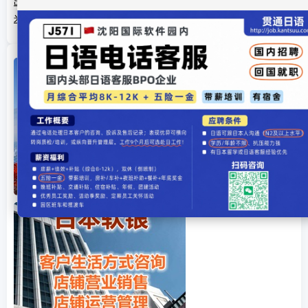
出演
米仓凉子《Doctor-X》第7季开播 首集收视率19%迎来开门红