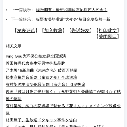
上一篇娱乐：
娱乐调查：最想和哪位杰尼斯艺人约会？
下一篇娱乐：
板野友美毕业后“大变身”炫目金发焕然一新
【
发表评论
】【
加入收藏
】【
告诉好友
】【
打印此文
】
【
关闭窗口
】
相关文章
King Gnu为环保公益发起全国巡演
菅田将晖代言资生堂男性护肤品牌
乃木坂46新单曲《未来之光》破百万销量
松本润执导音乐剧《东京之夜》全球巡演
有村架纯主演NHK晨间剧《海之音》引发热议
映画『君は月夜に光り輝く』：永野芽郁と斉藤慎二が織りなす感
動の物語
有村架純、純白の花嫁姿で魅せる『花まんま』メイキング映像公
開
相田翔子、生放送ドタキャン事件を告白