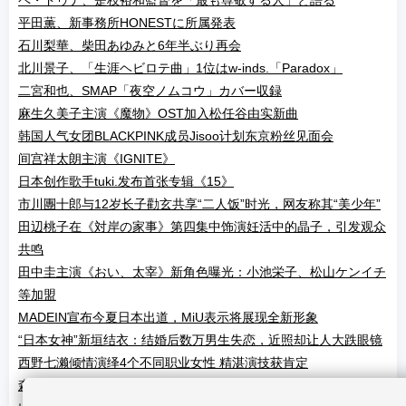
ペ・ドゥナ、是枝裕和監督を「最も尊敬する人」と語る
平田薫、新事務所HONESTに所属発表
石川梨華、柴田あゆみと6年半ぶり再会
北川景子、「生涯ヘビロテ曲」1位はw-inds.「Paradox」
二宮和也、SMAP「夜空ノムコウ」カバー収録
麻生久美子主演《魔物》OST加入松任谷由实新曲
韩国人气女团BLACKPINK成员Jisoo计划东京粉丝见面会
间宫祥太朗主演《IGNITE》
日本创作歌手tuki.发布首张专辑《15》
市川團十郎与12岁长子勸玄共享“二人饭”时光，网友称其“美少年”
田辺桃子在《対岸の家事》第四集中饰演妊活中的晶子，引发观众
共鸣
田中圭主演《おい、太宰》新角色曝光：小池栄子、松山ケンイチ
等加盟
MADEIN宣布今夏日本出道，MiU表示将展现全新形象
“日本女神”新垣结衣：结婚后数万男生失恋，近照却让人大跌眼镜
西野七濑倾情演绎4个不同职业女性 精湛演技获肯定
森七菜将首次主演《世界奇妙物语》 与奥平大兼、仓悠贵等一同