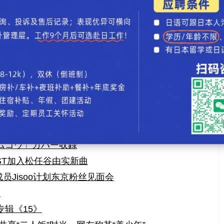
夜》全球巡演
《海之音》引发热议
』：永野芽郁と斉藤慎二が織りなす感動の物語
魅せる『花まんま』メイキング映像公開
ン事件を告白
を「最も尊敬する人」と語る
Tに所属発表
年半ぶり再会
位はw-inds.「Paradox」
ノムコウ」カバー収録
ST加入松任谷由实新曲
成员Jisoo计划东京粉丝见面会
》
专辑《15》