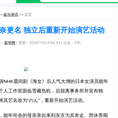
>>
娱乐资讯
>> 正文
奈更名 独立后重新开始演艺活动
源：
新华网
| 更新：2016/7/15 8:56:33 | 点击：
235
演NHK晨间剧《海女》后人气大增的日本女演员能年
个人工作室面临雪藏危机，后脱离事务所并宣布独
将其艺名改为“のん”，重新开始演艺活动。
，能年玲奈的母亲亲自来到东京为其奔走。而休养期