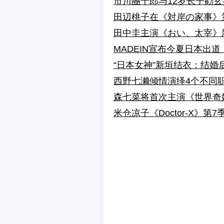
市川團十郎与12岁长子勸玄
田辺桃子在《対岸の家事》
田中圭主演《おい、太宰》
MADEIN宣布今夏日本出道
“日本女神”新垣结衣：结
西野七濑倾情演绎4个不同
森七菜将首次主演《世界奇
米仓凉子《Doctor-X》第