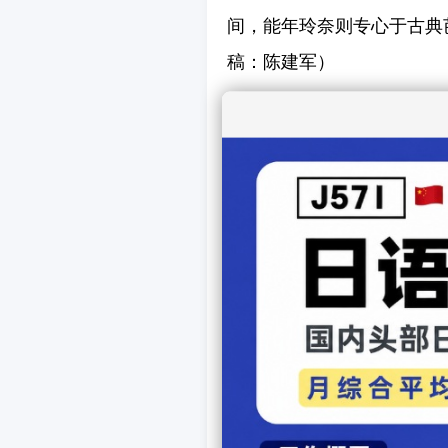
间，能年玲奈则专心于古典
稿：陈建军）
上一篇娱乐：
能年玲奈
下一篇娱乐：
日本“闹独
【
发表
相关文章
King Gnu为环保公益发起
菅田将晖代言资生堂男性护
乃木坂46新单曲《未来之