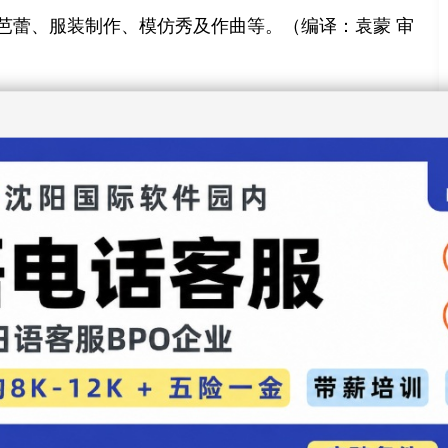
芭蕾、服装制作、模仿秀及作曲等。（编译：袁蒙 审
娱乐录入：贯通日本语 责任编辑：贯通日本语
否认引退 改艺名重出发继续演员事业
立”女星改名重战娱乐圈 前景堪忧
评论
】【
加入收藏
】【
告诉好友
】【
打印此文
】【
关闭窗口
】
全国巡演
肤品牌
光》破百万销量