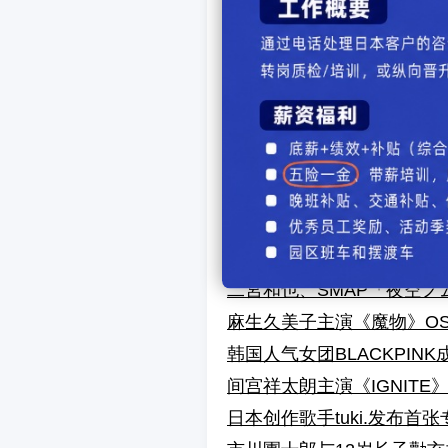
松本润执导音乐剧《东京之
有村架纯主演NHK晨间剧
映画『君は月夜に光り輝く
有村架純、純白の花嫁姿で
相田翔子、生放送ドタキャ
ペ・ドゥナ、是枝裕和監督
平田薫、新事務所HONES
石川梨華、柴田あゆみと6
北川景子、「生涯ヘビロテ曲」1
二宮和也、SMAP「夜空
麻生久美子主演《魔物》O
韩国人气女团BLACKPINK
间宫祥太朗主演《IGNITE
日本创作歌手tuki.发布首张