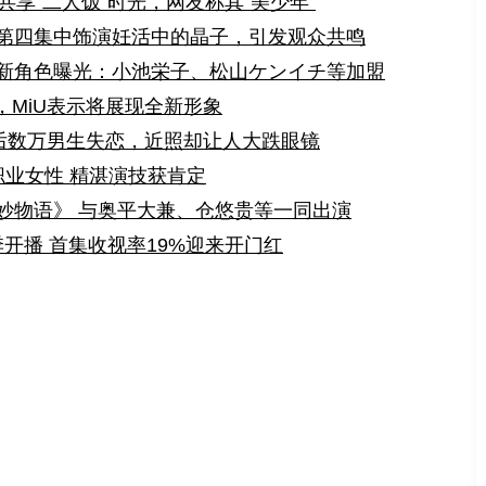
共享“二人饭”时光，网友称其“美少年”
第四集中饰演妊活中的晶子，引发观众共鸣
新角色曝光：小池栄子、松山ケンイチ等加盟
，MiU表示将展现全新形象
婚后数万男生失恋，近照却让人大跌眼镜
职业女性 精湛演技获肯定
妙物语》 与奥平大兼、仓悠贵等一同出演
7季开播 首集收视率19%迎来开门红