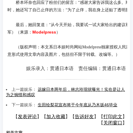
桥本环奈也回应了粉丝们的留言：“感谢大家告诉我这么多。顺
时，她还写了自己止痒的方法：“为了止痒，我在身上还贴了透明胶带
最后，她回复道：“从今天开始，我要试一试大家给出的建议和方
Modelpress
军）（来源：
）
（版权声明：本文系日本娱时尚网站Modelpress独家授权人
意形式使用文章内容及图片，包括但不限于转载、改编等。）
娱乐录入：贯通日本语 责任编辑：贯通日本语
上一篇娱乐：
远嫁日本两年后，林志玲现状曝光！实在是让人
为之惋惜和感叹
下一篇娱乐：
生田绘梨花宣布将于今年底从乃木坂46毕业
【
发表评论
】【
加入收藏
】【
告诉好友
】【
打印此文
】
【
关闭窗口
】
相关文章