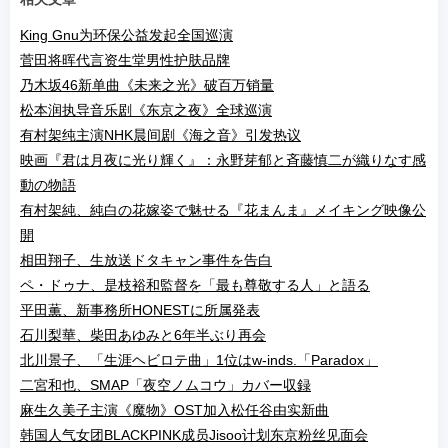
King Gnu为环保公益发起全国巡演
菅田将晖代言资生堂男性护肤品牌
乃木坂46新单曲《未来之光》破百万销量
松本润执导音乐剧《东京之夜》全球巡演
有村架纯主演NHK晨间剧《海之音》引发热议
映画『君は月夜に光り輝く』：永野芽郁と斉藤慎二が織りなす感
動の物語
有村架純、純白の花嫁姿で魅せる『花まんま』メイキング映像公
開
相田翔子、生放送ドタキャン事件を告白
ペ・ドゥナ、是枝裕和監督を「最も尊敬する人」と語る
平田薫、新事務所HONESTに所属発表
石川梨華、柴田あゆみと6年半ぶり再会
北川景子、「生涯ヘビロテ曲」1位はw-inds.「Paradox」
二宮和也、SMAP「夜空ノムコウ」カバー収録
麻生久美子主演《魔物》OST加入松任谷由实新曲
韩国人气女团BLACKPINK成员Jisoo计划东京粉丝见面会