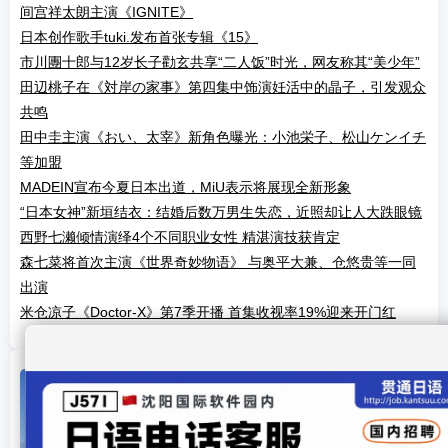
间宫祥太朗主演《IGNITE》
日本创作歌手tuki.发布首张专辑《15》
市川團十郎与12岁长子勸玄共享“二人饭”时光，网友称其“美少年”
田辺桃子在《対岸の家事》第四集中饰演妊活中的晶子，引发观众
共鸣
田中圭主演《おい、太宰》新角色曝光：小池栄子、松山ケンイチ
等加盟
MADEIN宣布今夏日本出道，MiU表示将展现全新形象
“日本女神”新垣结衣：结婚后数万男生失恋，近照却让人大跌眼镜
西野七濑倾情演绎4个不同职业女性 精湛演技获肯定
森七菜将首次主演《世界奇妙物语》 与奥平大兼、仓悠贵等一同
出演
米仓凉子《Doctor-X》第7季开播 首集收视率19%迎来开门红