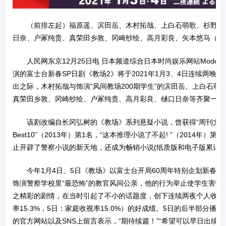
（前排左起）福原遥、滨田岳、木村拓哉、上白石萌歌、杉野遥亮
日奈、户冢纯贵、真荣田乡敦、冈崎纱绘、高月彩良、矢本悠马（右
人民网东京12月25日电 日本频道综合日本时尚娱乐网站Modelp
演的富士台新春SP日剧《教场2》将于2021年1月3、4日连续两晚
出之际，木村拓哉与饰演“风间教场200期学生”的滨田岳、上白石萌
真荣田乡敦、冈崎纱绘、户冢纯贵、高月彩良、樋口日奈等齐聚一堂
该剧改编自长冈弘树的《教场》系列悬疑小说，曾获得“周刊文
Best10”（2013年）第1名，“这本推理小说了不起! ”（2014年）
止开辟了警察小说的新天地，还成为畅销小说(纸质版和电子版累计销售
今年1月4日、5日《教场》以富士台开局60周年特别企划新春S
饰演警察学校里“最恐怖”的教官风间公亲，他的行为举止使学生害怕
之精彩的剧情，在当时引起了不小的话题度，创下连续两夜个人收视率
率15.3%，5日：家庭收视率15.0%）的好成绩。5日的后半部分播
的官方网站以及SNS上留言表示，“期待续篇！”“希望可以早日出续篇