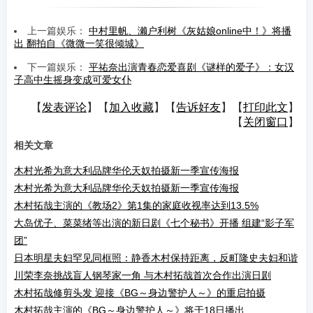
上一篇娱乐：
中村里帆、濑户利树《灰姑娘online中！》将播
出 翻拍自《微微一笑很倾城》
下一篇娱乐：
平祐奈出演青春恋爱喜剧《谜样的爱子》：女汉
子高中生摇身变成可爱女仆
【
发表评论
】【
加入收藏
】【
告诉好友
】【
打印此文
】
【
关闭窗口
】
相关文章
木村光希为意大利品牌华伦天奴拍摄新一季宣传海报
木村光希为意大利品牌华伦天奴拍摄新一季宣传海报
木村拓哉主演的《教场2》第1集的家庭收视率达到13.5%
大岛优子、菜菜绪等出演的新日剧《七个秘书》开播 组建“影子军
团”
日本明星夫妇罕见同框照：静香木村保持距离，反町隆史夫妇和谐
川荣李奈挑战盲人钢琴家一角 与木村拓哉首次合作出演日剧
木村拓哉修剪头发 迎接《BG～身边警护人～》的重启拍摄
木村拓哉主演的《BG～身边警护人～》将于18日播出