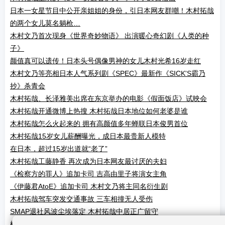
日本一女星节目中公开亲姐姐的身份，引日本网友群嘲！木村拓哉
的两个女儿莫名躺枪…
木村文乃首次现身《世界奇妙物语》 出演暖心奇幻剧《人类的种
子》
颜值真可以遗传！日本头号偶像男神的女儿木村光希16岁走红
木村文乃等亮相日本人气系列剧《SPEC》最新作《SICK'S霸乃
抄》杀青会
木村拓哉、长泽雅美出席在东京举办的电影《假面饭店》试映会
木村拓哉开通微博上热搜 木村拓哉日本地位如何老婆是谁
木村拓哉怎么火起来的 拥有高颜值多年蝉联日本俊男首位
木村拓哉15岁女儿薪酬曝光，成日本最贵新人模特
在日本，超过15岁出道就“老了”
木村拓哉工藤静香 再次成为日本网友最讨厌的夫妇
《检察方的罪人》追加卡司 吉高由里子将演女主角
《伊藤君AtoE》追加卡司 木村文乃将主同名衍生剧
木村拓哉驾车突发交通事故 三车相撞无人受伤
SMAP退社风波尘埃落定 木村拓哉中居正广留守
松本润《99.9》系列化来年回归 女主启用木村文乃