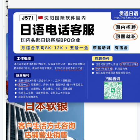
娱乐八卦丨那些嫁给爱情的日本女明星
揭秘：木村拓哉也有“借酒消愁”时 会向朋友倾诉不安