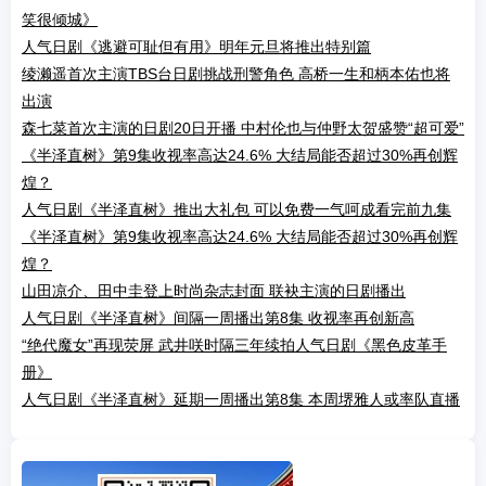
笑很倾城》
人气日剧《逃避可耻但有用》明年元旦将推出特别篇
绫濑遥首次主演TBS台日剧挑战刑警角色 高桥一生和柄本佑也将
出演
森七菜首次主演的日剧20日开播 中村伦也与仲野太贺盛赞“超可爱”
《半泽直树》第9集收视率高达24.6% 大结局能否超过30%再创辉
煌？
人气日剧《半泽直树》推出大礼包 可以免费一气呵成看完前九集
《半泽直树》第9集收视率高达24.6% 大结局能否超过30%再创辉
煌？
山田凉介、田中圭登上时尚杂志封面 联袂主演的日剧播出
人气日剧《半泽直树》间隔一周播出第8集 收视率再创新高
“绝代魔女”再现荧屏 武井咲时隔三年续拍人气日剧《黑色皮革手
册》
人气日剧《半泽直树》延期一周播出第8集 本周堺雅人或率队直播