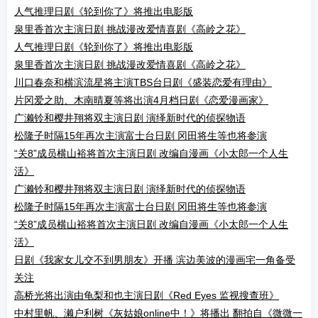
人气推理日剧《轮到你了》将推出电影版
泉里香首次主演日剧 挑战漫改爱情喜剧《高岭之花》
人气推理日剧《轮到你了》将推出电影版
泉里香首次主演日剧 挑战漫改爱情喜剧《高岭之花》
川口春奈和横滨流星将主演TBS台日剧《盛装恋爱有理由》
片冈爱之助、木南晴夏等将出演4月档日剧《恋爱漫画家》
广濑铃和樱井翔将双主演日剧 演绎新时代的侦探物语
松隆子时隔15年再次主演富士台日剧 冈田将生等也将参演
“关8”成员横山裕将首次主演日剧 改编自漫画《小太郎一个人生
活》
广濑铃和樱井翔将双主演日剧 演绎新时代的侦探物语
松隆子时隔15年再次主演富士台日剧 冈田将生等也将参演
“关8”成员横山裕将首次主演日剧 改编自漫画《小太郎一个人生
活》
日剧《我家女儿交不到男朋友》开播 滨边美波的漫画宅一角备受
关注
高桥光将出演由龟梨和也主演日剧《Red Eyes 监视搜查班》
中村里帆、濑户利树《灰姑娘online中！》将播出 翻拍自《微微一