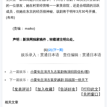
的一位朋友，她在村里经营唯一一家美容院，还是合唱团的活跃
成员，但她在东京的经历很神秘。该剧将于明年3月30号开播。
(布布)
(责编： maiko)
声明：新浪网独家稿件，转载请注明出处。
[1]
[2]
[下一页]
娱乐录入：贯通日本语 责任编辑：贯通日本语
上一篇娱乐：
小栗旬主演月九古装剧饰演织田信长(图)
下一篇娱乐：
小栗旬主演古装穿越剧 回战国一统天下
【
发表评论
】【
加入收藏
】【
告诉好友
】【
打印此文
】
【
关闭窗口
】
相关文章