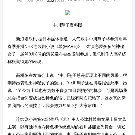
作者：佚名 | 来源：
新浪
| 更新：2014/9/17 14:41:08 | 点击：
103
中川翔子资料图
新浪娱乐讯 据日本媒体报道，人气歌手中川翔子将参演明年
春季开播NHK连续剧小说《希(MARE)》，饰演恋爱多多的神秘
女子，虽然9月8号的演员发布会她没能参加，但总制作人高桥练
称很期待她的表现。
高桥练在发布会上说：“中川翔子总是展现出不同的风采，很
期待她表现出神秘女子的魅力。”中川翔子还在博客报告此事，她
说：“至今为止我也有为数不多参加日剧拍摄的机会，可是现场我
总会把台词变成自己特色的话，已经有两次犯错了。这次真的需
要我自己的演技了，我会努力尽量不扯大家后腿。”
连续剧小说第92部作品《希》主人公津村希由女星土屋太凤
主演，以有独特地方特色和传统色彩的石川县能登为舞台，讲述
主人公一家和周边人们的故事。中川翔子在剧中饰演主人公认识