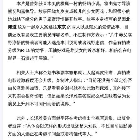
本片是曾荣获直木奖的樱庭一树的畅销小说。将由鬼才导演
熊切和嘉执导。故事围绕九岁变成孤儿的少女阿花，和跟很小的
她就结下缘分的男子腐野淳悟展开故事。故事本身描写的是因
北
海道
纹别一起杀人案逃往
东京
的两人以及禁忌的爱情故事。目
前还没有发表主要演员阵容名单。不过制作方表示：“片中养父腐
野淳悟的扮演者可能人选是丰川悦司或者浅野忠信。作品有拍成
分级为R-15的觉悟，压轴好戏是养父女的近亲相奸。相信会在电
影界一石激起千层浪。”
相关人士声称企划书和剧本雏形就让人起鸡皮疙瘩，真拍成
电影过激程度还会升级。某制片人指出：“目前还没完全敲定会否
由长泽雅美加盟。只是看看企划书就有如此激烈床戏，真的接下
来其实会很奇怪吧，但是如果长泽雅美答应那么就意味着做为女
演员上升到不可同日而语的境界。”
此外，长泽雅美方面似乎还在考虑推出全裸写真集。出版业
者透露：“具体会以怎样的形式出版还是未知数，不过目前摄影师
方面的人选正在考虑平间至或者梅佳代等人。”