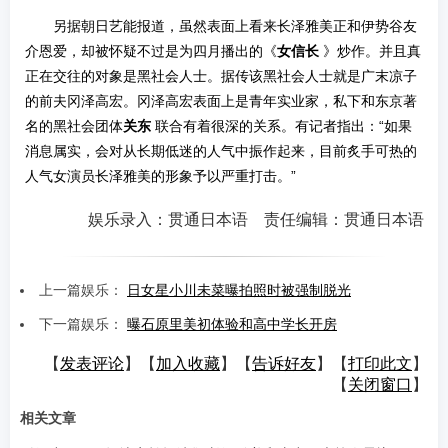
另据朝日艺能报道，虽然表面上看来长泽雅美正和伊势谷友
介恩爱，却被怀疑不过是为四月播出的《
女信长
》炒作。并且真
正在交往的对象是黑社会人士。据传该黑社会人士就是广末凉子
的前夫冈泽高宏。冈泽高宏表面上是青年实业家，私下和东京著
名的黑社会团体
关东
联合有着很深的关系。有记者指出：“如果
消息属实，会对从长期低迷的人气中振作起来，目前炙手可热的
人气女演员长泽雅美的形象予以严重打击。”
娱乐录入：贯通日本语 责任编辑：贯通日本语
上一篇娱乐：
日女星小川未菜曝拍照时被强制脱光
下一篇娱乐：
曝石原里美初体验和高中学长开房
【
发表评论
】【
加入收藏
】【
告诉好友
】【
打印此文
】
【
关闭窗口
】
相关文章