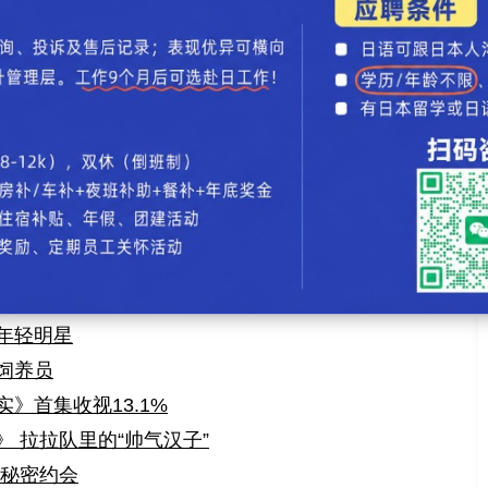
女谈新年目标
月将主演新剧《出租爱情》
女星Top10
妆只因武井咲？
恋 双方事务所否认
城市赛马点灯仪式
下变身“怪兽钢牙”
对腿型不自信
井咲出席
年轻明星
饲养员
》首集收视13.1%
 拉拉队里的“帅气汉子”
曾秘密约会