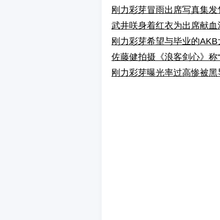
刚力彩芽冒雨出席写真集发
武井咲身着红衣为出席献血
刚力彩芽希望与毕业的AK
佐藤健拍摄《浪客剑心》称“
刚力彩芽曝光率过高惨被黑