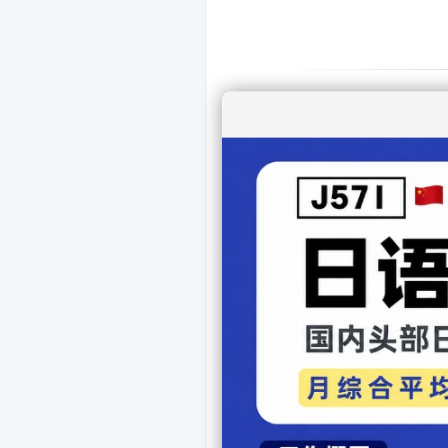
上一篇娱乐：
苍井空自
下一篇娱乐：
第38届
【
发表
相关文章
刚力彩芽退出奥斯卡事务所
“绝代魔女”再现荧屏 武井
《黑色皮革手册》:白莲花到
藤冈靛变身非正义英雄 搭
刚力彩芽将主亚马逊原创剧
武井咲初登《bea's up》