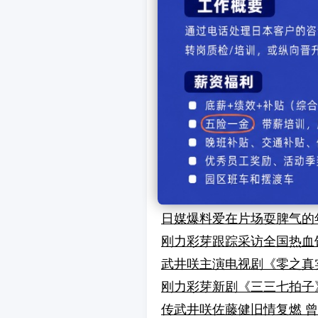
武井咲等5名日本奥斯卡美
刚力彩芽出席点灯仪式 1
日本女性不愿被夸与之相像的
板野友美惹人同情 黑发易
传武井咲与TAKAHIRO热
斋藤工&刚力彩芽出席东京
刚力彩芽首专封面 漫画家笔
武井咲美腿大赛获奖 坦言
浪客剑心首映会 佐藤健武
日媒爆料爱在片场耍脾气的
刚力彩芽跟踪采访全国热血
武井咲主演电视剧《零之真实
刚力彩芽新剧《三三七拍子》
传武井咲佐藤健旧情复燃 