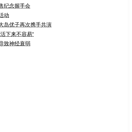
售纪念握手会
活动
B大岛优子再次携手共演
活下来不容易”
导致神经衰弱