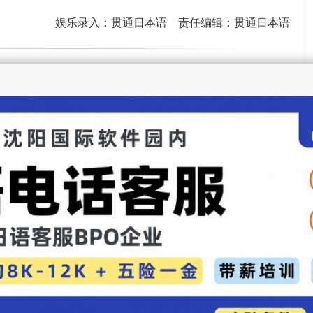
娱乐录入：贯通日本语 责任编辑：贯通日本语
曝童年时期萌照 网友直呼太可爱
黄金飞翔奖名单出炉 《半泽直树》获制作人大奖
评论
】【
加入收藏
】【
告诉好友
】【
打印此文
】【
关闭窗口
】
 独立单干
咲时隔三年续拍人气日剧《黑色皮革手册》
心机女 武井咲转型成功
档武井咲主演秋档新剧
 首次挑战本格动作戏
杂志封面 揭秘美丽秘诀