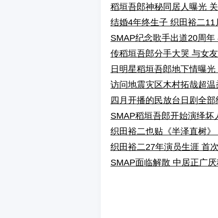
稻垣吾郎神秘同居人曝光 
结婚4年终生子 织田裕二1
SMAP纪念歌手出道20周
传稻垣吾郎分手大哭 与女
日明星稻垣吾郎地下情曝光
访问地震灾区木村拓哉超温
四月开播的民放台日剧全部
SMAP稻垣吾郎开始演绎坏
织田裕二也贴《半泽直树》
织田裕二27年演员生涯 首次
SMAP面临解散 中居正广