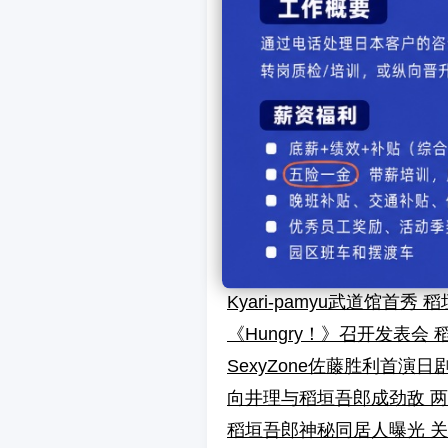
香取慎吾《SmaStation》
织田裕二时隔3年主剧 藤
稻垣吾郎参演《不愉快的果
织田裕二时隔四年复出主电
稻垣吾郎参演 拍摄空隙要向A
SMAP稻垣吾郎公开给其他
传稻垣吾郎决定结婚 并非
堺雅人♥菅野美穂婚讯背后
稻垣吾郎大方祝福菅野美穗
Kyari-pamyu武道馆首秀
《Hungry！》召开发表会
SexyZone佐藤胜利首演日
向井理与稻垣吾郎成劲敌 两
稻垣吾郎神秘同居人曝光 