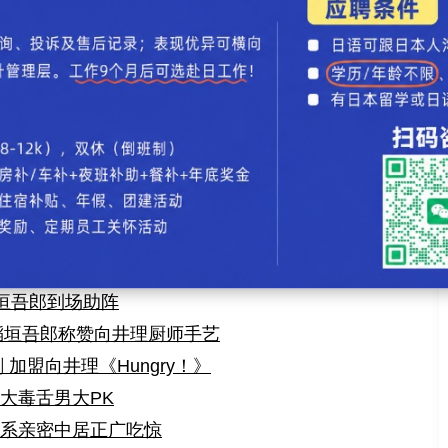
9月结束 解散后再“分裂”
冈靛中谷美纪加盟出演
实》 饰被出轨丈夫
影 与吉田羊合演夫妇
kira学跳舞
明星差评引争议
菅野美穗刺激
的内幕
 希望前女友婚姻美满
 稻垣吾郎到场助阵
 稻垣吾郎称赞向井理厨师手艺
剧 加盟向井理《Hungry！》
大毒舌男大PK
关系亲密中居正广吃惊