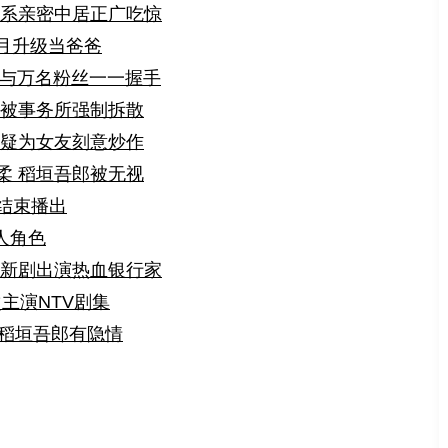
关系亲密中居正广吃惊
1月升级当爸爸
年 与万名粉丝一一握手
友被事务所强制拆散
 疑为女友刻意炒作
柔 稻垣吾郎被无视
结束播出
人角色
 新剧出演热血银行家
主演NTV剧集
厌稻垣吾郎有隐情