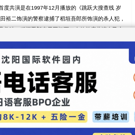
度共演是在1997年12月播放的《跳跃大搜查线 岁
织田裕二饰演的警察逮捕了稻垣吾郎所饰演的杀人犯，
具趣味。稻垣吾郎表示回忆而二人的首度共演自己十
裕二讲话。这次二人共演的对戏戏份较长，自己依然
对戏效果，希望观众能够关注他此次的客串出演。
娱乐录入：贯通日本语 责任编辑：贯通日本语
大赏入围名单公布 三代目未入选疑避嫌
子高桥一生合演圣诞SP 打造经典恋爱剧
评论
】【
加入收藏
】【
告诉好友
】【
打印此文
】【
关闭窗口
】