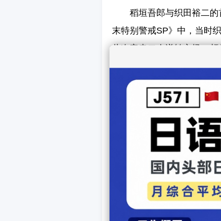
稻垣吾郎与织田裕二的首
末特别警戒SP》中，当时
此次客串二人逆转立场，颇
分紧张，都没怎么敢跟织田
感到十分紧张，但也很期待
上一篇娱乐：
日本唱片
下一篇娱乐：
多部未华
【
发表
相关文章