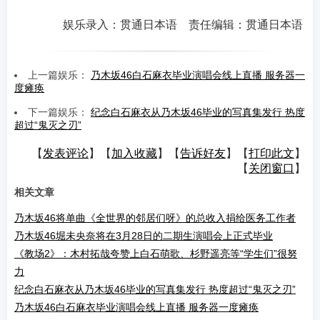
娱乐录入：贯通日本语 责任编辑：贯通日本语
上一篇娱乐：
乃木坂46白石麻衣毕业演唱会线上直播 服务器一
度瘫痪
下一篇娱乐：
纪念白石麻衣从乃木坂46毕业的写真集发行 热度
超过“鬼灭之刃”
【
发表评论
】【
加入收藏
】【
告诉好友
】【
打印此文
】
【
关闭窗口
】
相关文章
乃木坂46将单曲《全世界的邻居们呀》的总收入捐给医务工作者
乃木坂46堀未央奈将在3月28日的二期生演唱会上正式毕业
《教场2》：木村拓哉夸赞上白石萌歌、杉野遥亮等“学生们”很努
力
纪念白石麻衣从乃木坂46毕业的写真集发行 热度超过“鬼灭之刃”
乃木坂46白石麻衣毕业演唱会线上直播 服务器一度瘫痪