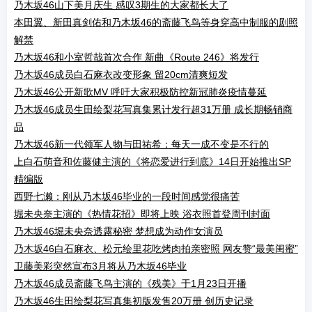
乃木坂46山下美月庆生 感叹3期生的大家都长大了
本田翼、新田真剑佑和乃木坂46的斋藤飞鸟等身穿高中制服的剧照
解禁
乃木坂46和小室哲哉首次合作 新曲《Route 246》将发行
乃木坂46成员白石麻衣改变形象 留20cm清爽短发
乃木坂46公开新歌MV 呼吁大家积极防控新冠肺炎疫情蔓延
乃木坂46成员生田绘梨花写真集累计发行超31万册 成长期畅销商
品
乃木坂46新一代领军人物与田祐希：每天一成不变是不行的
上白石萌音和佐藤健主演的《将恋爱进行到底》14日开始推出SP
精编版
西野七濑：刚从乃木坂46毕业的一段时间感觉很痛苦
堀未央奈主演的《热情花招》即将上映 浴衣照首登周刊封面
乃木坂46堀未央奈透露秘密 梦想成为动作女演员
乃木坂46白石麻衣、松元绘里花吃烤肉拍亲密照 网友赞“最美闺蜜”
卫藤美彩突然宣布3月将从乃木坂46毕业
乃木坂46成员斋藤飞鸟主演的《残美》于1月23日开播
乃木坂46生田绘梨花写真集初版发售20万册 创历史记录