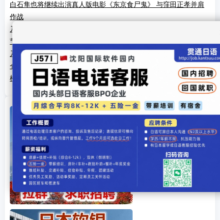
白石隼也将继续出演真人版电影《东京食尸鬼》 与窪田正孝并肩
作战
乃木坂46将在月底进行以“想在盛夏听乃木坂46”为题的3小时直播
节目
乃木坂46中元日芽香宣布毕业 身体不佳将引退休养
仓木麻衣共为「名侦探柯南」献唱21回，创造了新的吉尼斯纪录
松坂桃李《不能犯》曝卡司 真剑佑间宫祥太朗参演