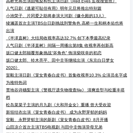
高桥光将出演由龟梨和也主演日剧《Red Eyes 监视搜查班》
人气日剧《逃避可耻但有用》明年元旦将推出特别篇
小池荣子、片冈爱之助将参演大河剧《镰仓殿的13人》
绫濑遥首次主演TBS台日剧挑战刑警角色 高桥一生和柄本佑也将
出演
《半泽直树》大结局收视率高达32.7% 创下本季最高纪录
人气日剧《半泽直树》间隔一周播出第8集 收视率再创新高
坂口健太郎颠覆形象挑战“坏角色” 饰演柴咲幸的初恋
坂口健太郎、铃木亮平、田中圭等继续出演《东京白日梦女
2020》
室毅主演日剧《宠女青春白皮书》首集收视率10.3% 众演员名字成
为推特热词
贯地谷诗穗梨主演《警视厅遗失物搜查file》 清爽造型与松重丰搭
档
松岛菜菜子主演的月九剧《大和拜金女》重播 曾大受欢迎
新垣结衣出演《宠女青春白皮书》 成为永野芽郁的妈妈
室毅、永野芽郁主演的新剧《宠女青春白皮书》8月开播
山田凉介首次主演TBS电视剧 与田中圭饰演异母兄弟