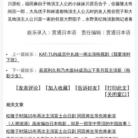
川原松，福田麻由子饰演主人公的小妹妹川原百合子，佐藤隆太饰演
间宗一郎，大岛优子和林遣都饰演主人公儿时的友人熊谷照子和大野
见饰演主人公川原一家的邻居大野阳子，水野美纪饰演新闻记者庵堂
娱乐录入：贯通日本语 责任编辑：贯通日本语
上一篇娱乐：
KAT-TUN成员中丸雄一将出演电视剧《我要准时
下班》
下一篇娱乐：
萩原利久和乃木坂64成员山下美月双主演新《电
影少女》
【
发表评论
】【
加入收藏
】【
告诉好友
】【
打印此文
】
【
关闭窗口
】
相关文章
松隆子时隔15年再次主演富士台日剧 冈田将生等也将参演
《人潮汹涌》虽改编自日本电影，却是一部笑中带泪的中国故事！
松隆子时隔15年再次主演富士台日剧 冈田将生等也将参演