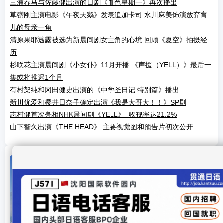
三浦春马与佐藤健出演的日剧《血色星期一》再次播出
草彅刚主演电影《午夜天鹅》发表追加卡司 水川麻美饰演放弃育
儿的母亲一角
清原果耶透露被选为新晨间剧女主角的心境 回顾《夏空》拍摄经
历
杉咲花主演晨间剧《小女仆》11月开播 《声援（YELL）》最后一
集或将推迟1个月
有村架纯和冈田健史出演的《中学圣日记 特别篇》播出
新川优爱和樱井日奈子确定出演《我是大哥大！！》SP剧
志村健首次亮相NHK晨间剧《YELL》 收视率达21.2%
山下智久出演《THE HEAD》 主要视觉图和预告片初次公开