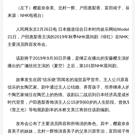
（左下）樱庭奈奈美、北村一辉、户田惠梨香、富田靖子、福田
来源：NHK电视台）
人民网东京2月26日电 日本频道综合日本时尚娱乐网站Modelpre
21日，户田惠梨香主演的2019年秋季NHK晨间剧《绯红》在NHK
主要演员阵容发布会。
该剧将于2019年9月30日开播，是继正在播出的安藤樱主演的
播出的广濑丝丝主演的《夏空》之后，第101部NHK晨间剧。
故事发生在因“信乐烧”而闻名的滋贺县甲贺市。主人公川原喜美
信乐的女陶艺家。剧中通过主人公结婚、养育孩子、培养继承人的剧
个陶艺家倾注在陶艺上的热情。该剧以二战后到日本经济高度成长期
时代背景，户田惠梨香饰演主人公15岁到60岁的人生阶段。曾执笔
《萤之光》等电视剧剧本的水桥文美江将担任该剧编剧。
发布会公布了主要演员阵容和所饰演的角色。其中，樱庭奈奈美
喜美子的妹妹，北村一辉饰演喜美子的父亲川原常治，富田靖子饰演