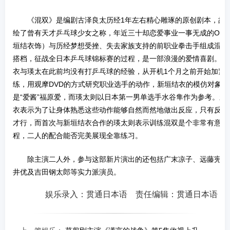
《混双》是编剧古泽良太历经1年左右精心雕琢的原创剧本，故
绘了曾有天才乒乓球少女之称，年近三十却恋爱事业一事无成的OL
垣结衣饰）与历经梦想受挫、失去家族支持的前职业拳击手组成混合
搭档，征战全日本乒乓球锦标赛的过程，是一部浪漫的爱情喜剧。新
衣与瑛太在此前均没有打乒乓球的经验，从开机1个月之前开始加紧
练，用观摩DVD的方式研究职业选手的动作，新垣结衣的模仿对象正
是“爱酱”福原爱，而瑛太则以日本第一男单选手水谷隼作为参考。新
衣表示为了让身体熟悉这些动作能够自然而然地做出反应，只有反复
才行，而首次与新垣结衣合作的瑛太则表示训练混双是个非常有意思
程，二人的配合能否完美展现全靠练习。
除主演二人外，参与这部新片演出的还包括广末凉子、远藤宪一
井优及吉田钢太郎等实力派演员。
娱乐录入：贯通日本语 责任编辑：贯通日本语