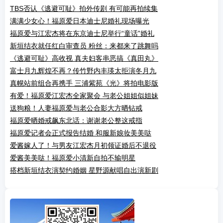
TBS否认《逃避可耻》拍外传剧 有可能再拍续集
满满少女心！福原爱日本迪士尼婚礼现场曝光
福原爱与江宏杰将在东京迪士尼举行“童话”婚礼
新垣结衣就任红白审查员 粉丝：来都来了跳舞吗
《逃避可耻》高收视 真夫妇客串恶搞《真田丸》
富士月九辉煌不再？传竹野内丰瑛太拒演冬月九
真幌站前组合再携手 三浦紫苑《光》将拍电影版
有爱！福原爱江宏杰全家聚会 与老公姐姐似姐妹
送狗粮！人妻福原爱与老公合影大方晒钻戒
福原爱晒婚戒飙东北话：谢谢老公整这戒指
福原爱记者会正式报告结婚 和服新娘妆美美哒
爱酱嫁人了！与男友江宏杰月初领证婚后不退役
爱酱美美哒！福原爱小清新自拍不输明星
搭档新垣结衣演契约婚姻 星野源献唱自出演新剧