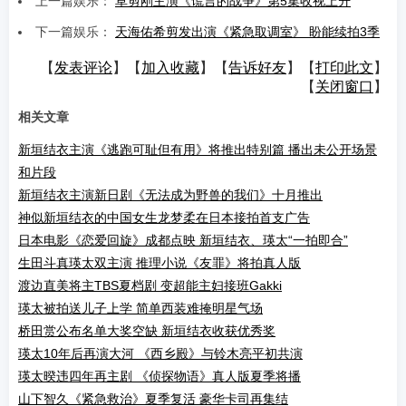
上一篇娱乐：
草剪刚主演《谎言的战争》第5集收视上升
下一篇娱乐：
天海佑希剪发出演《紧急取调室》 盼能续拍3季
【
发表评论
】【
加入收藏
】【
告诉好友
】【
打印此文
】
【
关闭窗口
】
相关文章
新垣结衣主演《逃跑可耻但有用》将推出特别篇 播出未公开场景
和片段
新垣结衣主演新日剧《无法成为野兽的我们》十月推出
神似新垣结衣的中国女生龙梦柔在日本接拍首支广告
日本电影《恋爱回旋》成都点映 新垣结衣、瑛太“一拍即合”
生田斗真瑛太双主演 推理小说《友罪》将拍真人版
渡边直美将主TBS夏档剧 变超能主妇接班Gakki
瑛太被拍送儿子上学 简单西装难掩明星气场
桥田赏公布名单大奖空缺 新垣结衣收获优秀奖
瑛太10年后再演大河 《西乡殿》与铃木亮平初共演
瑛太暌违四年再主剧 《侦探物语》真人版夏季将播
山下智久《紧急救治》夏季复活 豪华卡司再集结