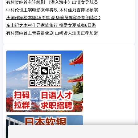
有村架纯首主连续剧 《潜入海中》出演女导航员
中村伦也主演电影来年将映 木村佳乃杏捧场参演
庆词作家松本隆45周年 豪华演员阵容录制朗读CD
东山纪之木村佳乃家族旅行 携爱女夏威夷6日游
有村架纯首主青春群像剧 山崎贤人洼田正孝加盟