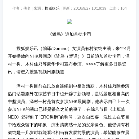
作者：佚名 | 来源：
搜狐娱乐
| 更新：2016/9/27 10:19:39 | 点击：
164
《雏鸟》追加首批卡司
搜狐娱乐讯（编译/Domino）女演员有村架纯主演，来年4月
开始播放的NHK晨间剧《雏鸟（暂译）》日前追加首批卡司，泽
村一树、木村佳乃等豪华卡司宣布参演。>>>>了解更多日娱资
讯，请进入搜狐视频日剧频道
泽村一树目前在民放台连续剧中相当活跃，木村佳乃除参演
热门话题剧外在综艺节目中也开辟了新领域，是话题度相当高的
中坚演员。泽村一树是首次参演NHK晨间剧，他表示自己上一次
参加NHK的演出已经是很久之前的事了，在综艺节目《上班族
NEO》还得到了“ERO男爵”的称号，这次自己要一洗过去在节目
中给观众留下的印象，演出清爽感十足的父亲角色。他强调有村
架纯是十几岁时就能看出相当有发展前景的演员，希望能够在晨