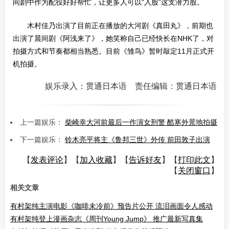
间剧中作为配役好好帮忙，让更多人可以“入股”这支潜力股。
木村佳乃出演了目前正在播放的大河剧《真田丸》，前期也
出演了晨间剧《阿浅来了》，她笑称自己已经快长在NHK了，对
拍摄方式和节奏都相当熟悉。目前《雏鸟》暂时敲定11月正式开
机拍摄。
娱乐录入：贯通日本语 责任编辑：贯通日本语
上一篇娱乐：
柴崎幸大河前最后一作演女刑警 酷寒外景地拍摄
下一篇娱乐：
铃木亮平将主《鲁邦三世》外传 前田敦子出演
【
发表评论
】【
加入收藏
】【
告诉好友
】【
打印此文
】
【
关闭窗口
】
相关文章
有村架纯主演电影《咖啡未冷前》预告片公开 流泪画面令人感动
有村架纯登上漫画杂志《周刊Young Jump》 推广最新写真集