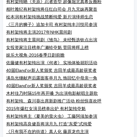
有村架纯晒《关原》忍者造型 超像堀北真希反圈粉
相叶雅纪有村架纯将任红白司会 月九兄妹再聚首
松本润有村架纯挑战禁断纯爱 新片演绎师生恋
《三月的狮子》追加卡司 有村架纯丰川悦司参演
有村架纯将主演2017年NHK晨间剧
有村架纯将主晨间剧《雏鸟》 未经甄选钦点出演
女投资家注目榜单广濑铃夺魁 菅田将晖上榜
娱乐大视角·2016春季日剧前瞻
佐藤健有村架纯出演《何者》 实地体验就职活动
40届Eland'or新人奖颁奖 吉田羊成最高龄获奖者
满岛光继献声后露面客串月九 饰回忆中母亲一角
40届Eland'or新人奖颁奖 吉田羊成最高龄获奖者
木村佳乃时隔15年再开嗓 为出演电影献唱主题歌
有村架纯、森川葵出席新剧推广活动 粉丝惊喜欢呼
2015年爆红女演员榜单出炉 有村架纯夺魁
有村架纯将主《夏美的萤火虫》 工藤阿须加参演
有村架纯高良健吾将演月九 打造“东爱”式纯爱
《只有我不在的街道》真人化 藤原龙也主演